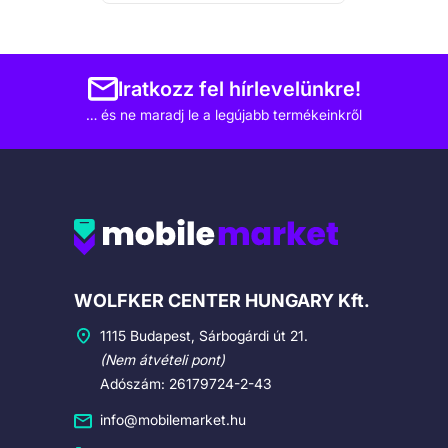
Iratkozz fel hírlevelünkre!
… és ne maradj le a legújabb termékeinkről
Cégadatok
WOLFKER CENTER HUNGARY Kft.
1115 Budapest, Sárbogárdi út 21.
(Nem átvételi pont)
Adószám: 26179724-2-43
info@mobilemarket.hu