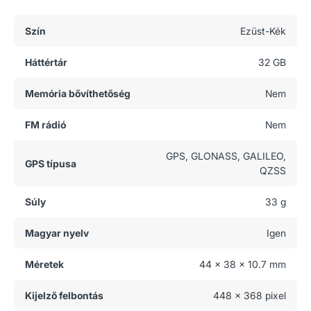
Általános adatok
Szín
Ezüst-Kék
Háttértár
32 GB
Memória bővíthetőség
Nem
FM rádió
Nem
GPS, GLONASS, GALILEO,
GPS típusa
QZSS
Súly
33 g
Magyar nyelv
Igen
Méretek
44 x 38 x 10.7 mm
Kijelző felbontás
448 x 368 pixel