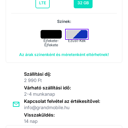
LTE
32 GB
Színek:
Éjfekete-
Ezüst-Kék
Éjfekete
Az árak színenként és méretenként eltérhetnek!
Szállítási díj:
2 990 Ft
Várható szállítási idő:
2-4 munkanap
Kapcsolat felvétel az értékesítővel:
info@grandmobile.hu
Visszaküldés:
14 nap