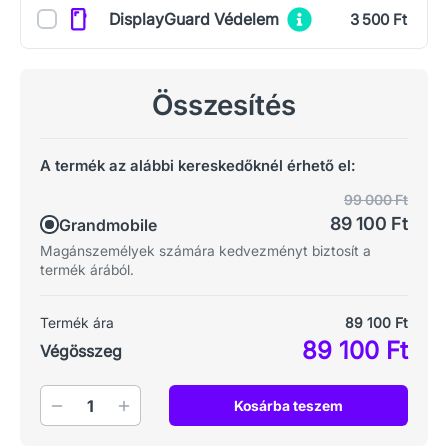
Kiegészítők
DisplayGuard Védelem
3 500 Ft
Összesítés
A termék az alábbi kereskedőknél érhető el:
99 000 Ft
89 100 Ft
Grandmobile
Magánszemélyek számára kedvezményt biztosít a
termék árából.
Termék ára
89 100 Ft
89 100 Ft
Végösszeg
Mennyiség
Kosárba teszem