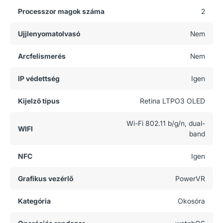
Processzor magok száma
2
Ujjlenyomatolvasó
Nem
Arcfelismerés
Nem
IP védettség
Igen
Kijelző típus
Retina LTPO3 OLED
Wi-Fi 802.11 b/g/n, dual-
WIFI
band
NFC
Igen
Grafikus vezérlő
PowerVR
Kategória
Okosóra