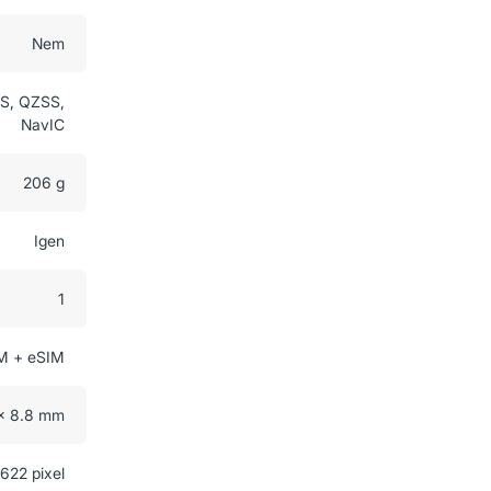
Nem
S, QZSS,
NavIC
206 g
Igen
1
M + eSIM
 x 8.8 mm
622 pixel