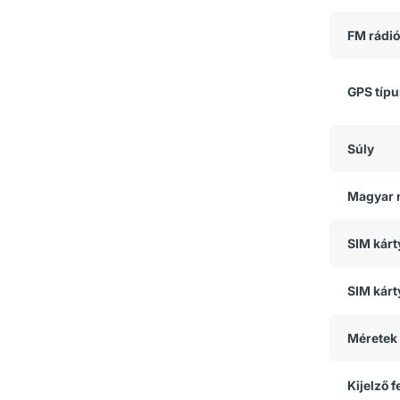
FM rádió
GPS típ
Súly
Magyar 
SIM kár
SIM kárt
Méretek
Kijelző 