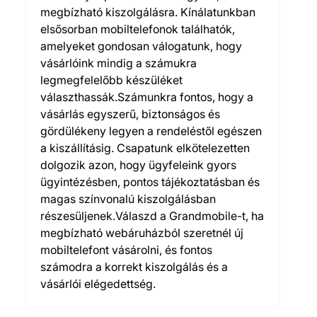
megbízható kiszolgálásra. Kínálatunkban
elsősorban mobiltelefonok találhatók,
amelyeket gondosan válogatunk, hogy
vásárlóink mindig a számukra
legmegfelelőbb készüléket
választhassák.Számunkra fontos, hogy a
vásárlás egyszerű, biztonságos és
gördülékeny legyen a rendeléstől egészen
a kiszállításig. Csapatunk elkötelezetten
dolgozik azon, hogy ügyfeleink gyors
ügyintézésben, pontos tájékoztatásban és
magas színvonalú kiszolgálásban
részesüljenek.Válaszd a Grandmobile-t, ha
megbízható webáruházból szeretnél új
mobiltelefont vásárolni, és fontos
számodra a korrekt kiszolgálás és a
vásárlói elégedettség.