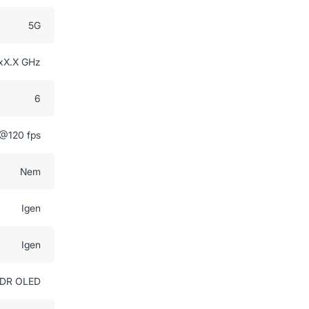
5G
xX.X GHz
6
@120 fps
Nem
Igen
Igen
XDR OLED