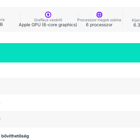
ria
Grafikus vezérlő
Processzor magok száma
Kije
GB
Apple GPU (6-core graphics)
6 processzor
6.3
a
r
 bővíthetőség