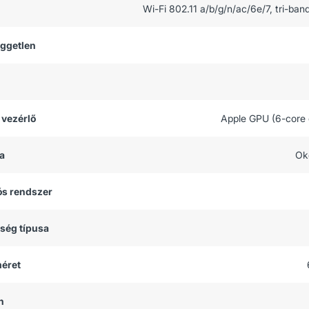
Wi-Fi 802.11 a/b/g/n/ac/6e/7, tri-ban
üggetlen
 vezérlő
Apple GPU (6-core 
a
Ok
ós rendszer
tség típusa
méret
h