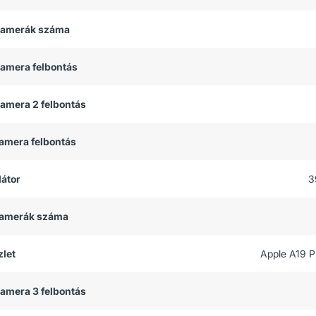
 kamerák száma
kamera felbontás
kamera 2 felbontás
kamera felbontás
átor
3
 kamerák száma
let
Apple A19 P
kamera 3 felbontás