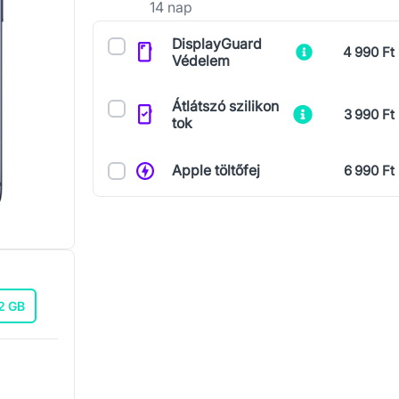
14 nap
Kiegészítők
DisplayGuard
4 990 Ft
Védelem
Átlátszó szilikon
3 990 Ft
tok
Apple töltőfej
6 990 Ft
2 GB