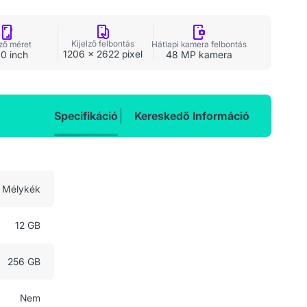
Kijelző felbontás
lző méret
Hátlapi kamera felbontás
1206 x 2622 pixel
0 inch
48 MP kamera
Specifikáció
Kereskedő Információ
Mélykék
12 GB
256 GB
Nem