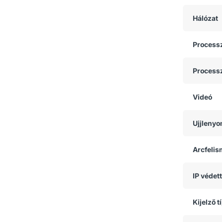
Hálózat
Process
Process
Videó
Ujjlenyo
Arcfeli
IP védet
Kijelző t