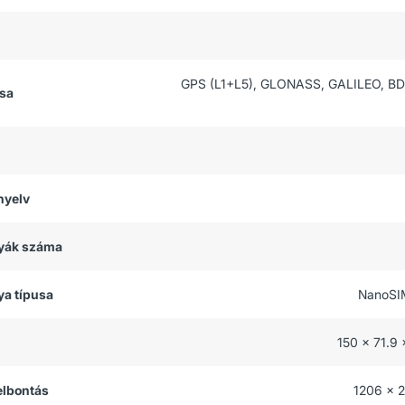
GPS (L1+L5), GLONASS, GALILEO, BD
usa
nyelv
tyák száma
ya típusa
NanoSI
150 x 71.9
felbontás
1206 x 2