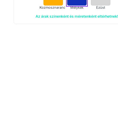
Kozmosznarancs
Mélykék
Ezüst
Az árak színenként és méretenként eltérhetnek