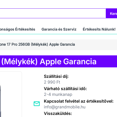
Ker
onságos Értékesítés
Garancia és Szerviz
Értékesíts Nálunk!
one 17 Pro 256GB (Mélykék) Apple Garancia
 (Mélykék) Apple Garancia
Szállítási díj:
2 990 Ft
Várható szállítási idő:
2-4 munkanap
Kapcsolat felvétel az értékesítővel:
info@grandmobile.hu
Visszaküldés: