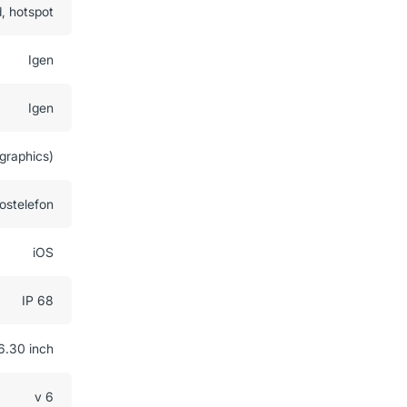
d, hotspot
Igen
Igen
graphics)
ostelefon
iOS
IP 68
6.30 inch
v 6