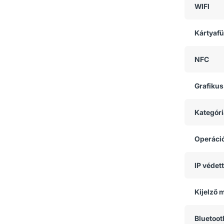
WIFI
Kártyaf
NFC
Grafikus
Kategóri
Operáci
IP védet
Kijelző 
Bluetoot