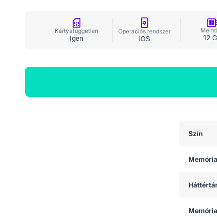
Memó
Kártyafüggetlen
Operációs rendszer
12 
Igen
iOS
Általános adatok
Szín
Memóri
Háttértá
Memória