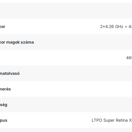
zor
2x4.26 GHz + 4
zor magok száma
4K
matolvasó
smerés
tség
ípus
LTPO Super Retina 