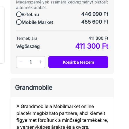
Magánszemélyek számára kedvezményt biztosít
a termék árából.
446 990 Ft
B-tel.hu
455 600 Ft
Mobile Market
Termék ára
411 300 Ft
411 300 Ft
Végösszeg
Mennyiség
Kosárba teszem
Grandmobile
A Grandmobile a Mobilmarket online
piactér megbízható partnere, ahol kiemelt
figyelmet fordítunk a minőségi termékekre,
a versenyképes árakra és a gyors,