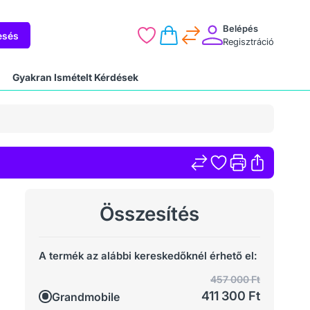
Belépés
esés
Regisztráció
Gyakran Ismételt Kérdések
Összesítés
A termék az alábbi kereskedőknél érhető el:
457 000 Ft
411 300 Ft
Grandmobile