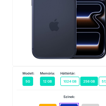
Modell:
Memória:
Háttértár:
5G
12 GB
1024 GB
256 GB
51
Színek: