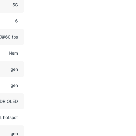
5G
6
K@60 fps
Nem
Igen
Igen
XDR OLED
d, hotspot
Igen