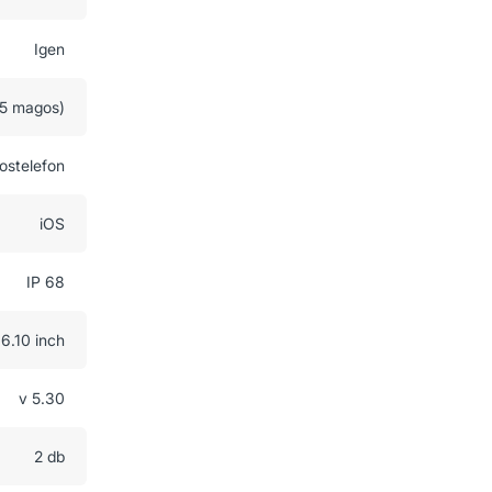
Igen
(5 magos)
ostelefon
iOS
IP 68
6.10 inch
v 5.30
2 db