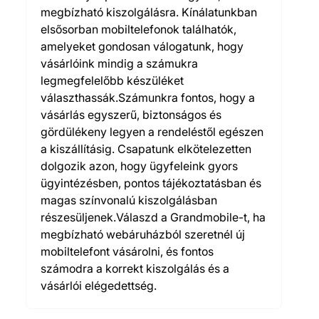
megbízható kiszolgálásra. Kínálatunkban
elsősorban mobiltelefonok találhatók,
amelyeket gondosan válogatunk, hogy
vásárlóink mindig a számukra
legmegfelelőbb készüléket
választhassák.Számunkra fontos, hogy a
vásárlás egyszerű, biztonságos és
gördülékeny legyen a rendeléstől egészen
a kiszállításig. Csapatunk elkötelezetten
dolgozik azon, hogy ügyfeleink gyors
ügyintézésben, pontos tájékoztatásban és
magas színvonalú kiszolgálásban
részesüljenek.Válaszd a Grandmobile-t, ha
megbízható webáruházból szeretnél új
mobiltelefont vásárolni, és fontos
számodra a korrekt kiszolgálás és a
vásárlói elégedettség.