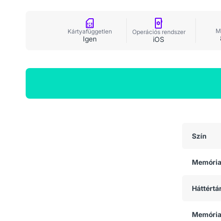
M
Kártyafüggetlen
Operációs rendszer
Igen
iOS
Általános adatok
Szín
Memóri
Háttértá
Memória