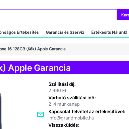
Ker
onságos Értékesítés
Garancia és Szerviz
Értékesíts Nálunk!
one 16 128GB (Kék) Apple Garancia
k) Apple Garancia
Szállítási díj:
2 990 Ft
Várható szállítási idő:
2-4 munkanap
Kapcsolat felvétel az értékesítővel:
info@grandmobile.hu
Visszaküldés: