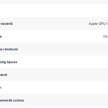
 vezérlő
Apple GPU 
a
Ok
ós rendszer
tség típusa
méret
h
 kamerák száma