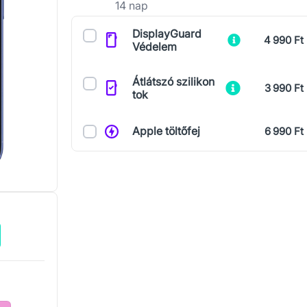
14 nap
Kiegészítők
DisplayGuard
4 990 Ft
Védelem
Átlátszó szilikon
3 990 Ft
tok
Apple töltőfej
6 990 Ft