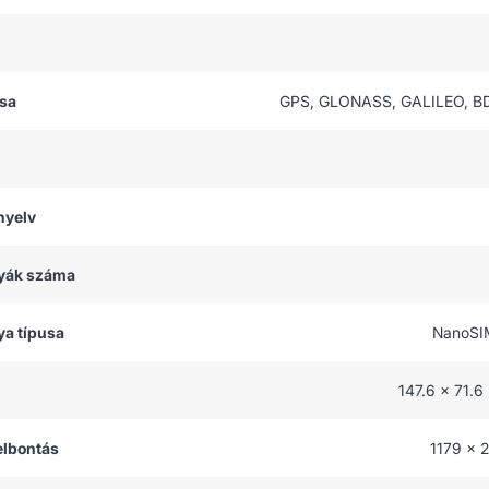
usa
GPS, GLONASS, GALILEO, B
nyelv
tyák száma
ya típusa
NanoSI
147.6 x 71.6
felbontás
1179 x 2