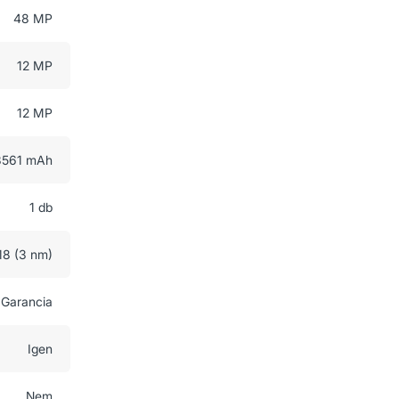
48 MP
12 MP
12 MP
3561 mAh
1 db
18 (3 nm)
 Garancia
Igen
Nem