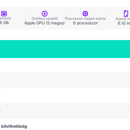
emória
Grafikus vezérlő
Processzor magok száma
Kijelző 
8 GB
Apple GPU (5 magos)
6 processzor
6.10 i
a
r
 bővíthetőség