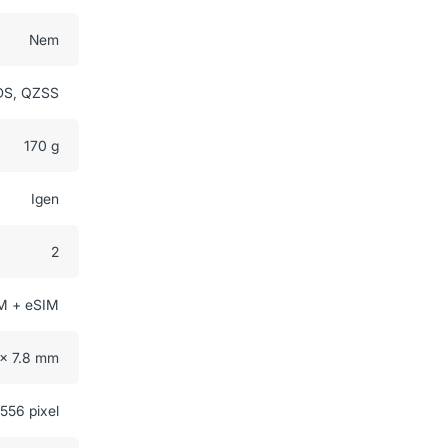
Nem
DS, QZSS
170 g
Igen
2
M + eSIM
 x 7.8 mm
556 pixel