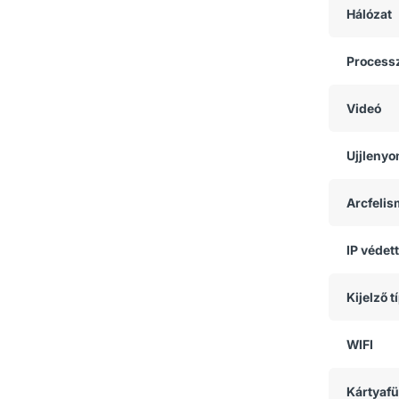
Hálózat
Process
Videó
Ujjlenyo
Arcfeli
IP védet
Kijelző t
WIFI
Kártyaf