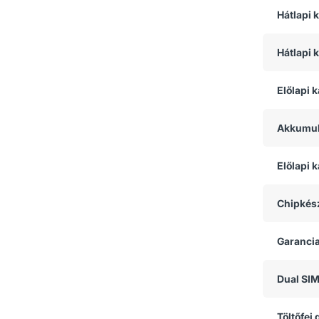
Hátlapi 
Hátlapi 
Előlapi 
Akkumul
Előlapi
Chipkész
Garanci
Dual SI
Töltőfej