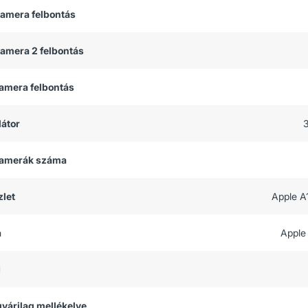
kamera felbontás
kamera 2 felbontás
kamera felbontás
átor
 kamerák száma
let
Apple A
a
Apple
M
 gyárilag mellékelve