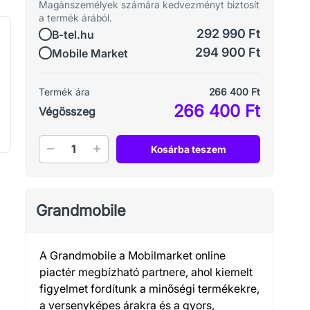
Magánszemélyek számára kedvezményt biztosít
a termék árából.
292 990 Ft
B-tel.hu
294 900 Ft
Mobile Market
Termék ára
266 400 Ft
266 400 Ft
Végösszeg
Mennyiség
Kosárba teszem
Grandmobile
A Grandmobile a Mobilmarket online
piactér megbízható partnere, ahol kiemelt
figyelmet fordítunk a minőségi termékekre,
a versenyképes árakra és a gyors,