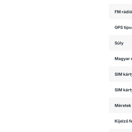
FM rádió
GPS típ
Súly
Magyar 
SIM kár
SIM kárt
Méretek
Kijelző 