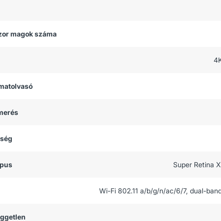
zor magok száma
4
matolvasó
smerés
tség
ípus
Super Retina 
Wi-Fi 802.11 a/b/g/n/ac/6/7, dual-ban
üggetlen