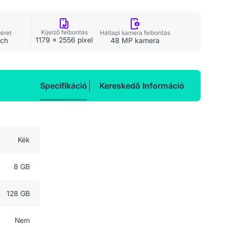
Kijelző felbontás
méret
Hátlapi kamera felbontás
1179 x 2556 pixel
nch
48 MP kamera
Specifikáció
Kereskedő Információ
Kék
8 GB
128 GB
Nem