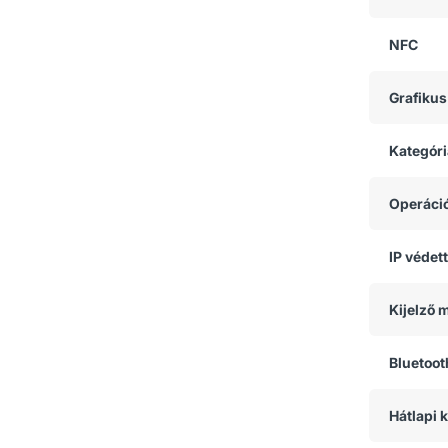
NFC
Grafikus
Kategóri
Operáci
IP védet
Kijelző 
Bluetoot
Hátlapi