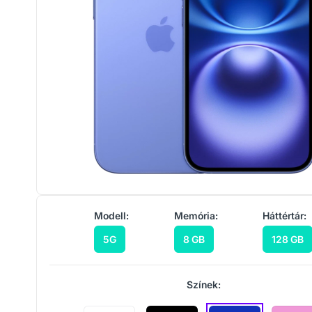
Modell:
Memória:
Háttértár:
5G
8 GB
128 GB
Színek: