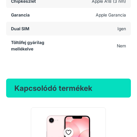
Chipkészlet
Apple A18 (3 nm)
Garancia
Apple Garancia
Dual SIM
Igen
Töltőfej gyárilag
Nem
mellékelve
Kapcsolódó termékek