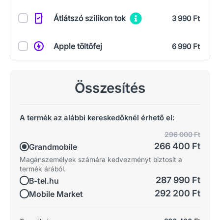
Átlátszó szilikon tok
3 990 Ft
Apple töltőfej
6 990 Ft
Összesítés
A termék az alábbi kereskedőknél érhető el:
296 000 Ft
266 400 Ft
Grandmobile
Magánszemélyek számára kedvezményt biztosít a
termék árából.
287 990 Ft
B-tel.hu
292 200 Ft
Mobile Market