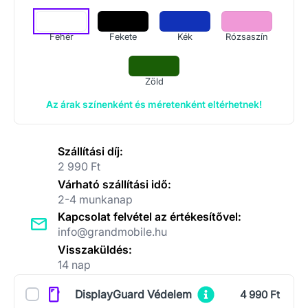
Fehér
Fekete
Kék
Rózsaszín
Zöld
Az árak színenként és méretenként eltérhetnek!
Szállítási díj:
2 990 Ft
Várható szállítási idő:
2-4 munkanap
Kapcsolat felvétel az értékesítővel:
info@grandmobile.hu
Visszaküldés:
14 nap
Kiegészítők
DisplayGuard Védelem
4 990 Ft