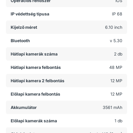
Operációs rendszer
iOS
IP védettség típusa
IP 68
Kijelző méret
6.10 inch
Bluetooth
v 5.30
Hátlapi kamerák száma
2 db
Hátlapi kamera felbontás
48 MP
Hátlapi kamera 2 felbontás
12 MP
Előlapi kamera felbontás
12 MP
Akkumulátor
3561 mAh
Előlapi kamerák száma
1 db