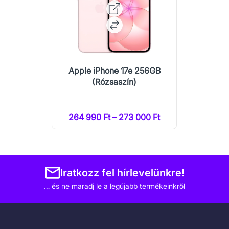
Apple iPhone 17e 256GB
(Rózsaszín)
264 990 Ft – 273 000 Ft
Iratkozz fel hírlevelünkre!
… és ne maradj le a legújabb termékeinkről