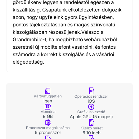
gördülékeny legyen a rendeléstől egészen a
kiszállításig. Csapatunk elkötelezetten dolgozik
azon, hogy ügyfeleink gyors ügyintézésben,
pontos tájékoztatásban és magas színvonalú
kiszolgálásban részesüljenek.Válaszd a
Grandmobile-t, ha megbízható webáruházból
szeretnél új mobiltelefont vásárolni, és fontos
számodra a korrekt kiszolgálás és a vásárlói
elégedettség.
Kártyafüggetlen
Operációs rendszer
Igen
iOS
Memória
Grafikus vezérlő
8 GB
Apple GPU (5 magos)
Processzor magok száma
Kijelző méret
6 processzor
6.10 inch