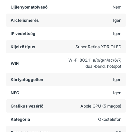
Ujjlenyomatolvasó
Nem
Arcfelismerés
Igen
IP védettség
Igen
Kijelző típus
Super Retina XDR OLED
Wi-Fi 802.11 a/b/g/n/ac/6/7,
WIFI
dual-band, hotspot
Kártyafüggetlen
Igen
NFC
Igen
Grafikus vezérlő
Apple GPU (5 magos)
Kategória
Okostelefon