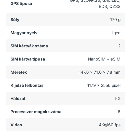
GPS, GLONASS, GALILEO,
GPS típusa
BDS, QZSS
Súly
170 g
Magyar nyelv
Igen
SIM kártyák száma
2
SIM kártya típusa
NanoSIM + eSIM
Méretek
147.6 x 71.6 x 7.8 mm
Kijelző felbontás
1179 x 2556 pixel
Hálózat
5G
Processzor magok száma
6
Videó
4K@60 fps