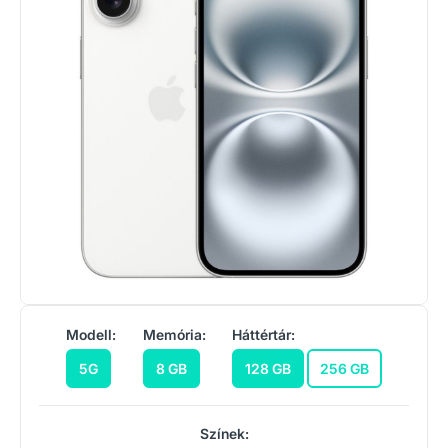
Modell:
Memória:
Háttértár:
5G
8 GB
128 GB
256 GB
Színek: