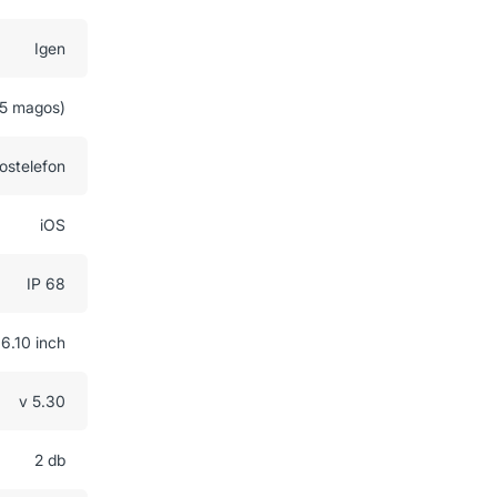
Igen
(5 magos)
ostelefon
iOS
IP 68
6.10 inch
v 5.30
2 db