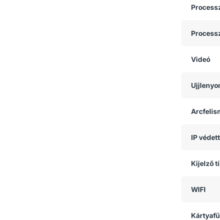
Process
Process
Videó
Ujjlenyo
Arcfeli
IP védet
Kijelző t
WIFI
Kártyaf