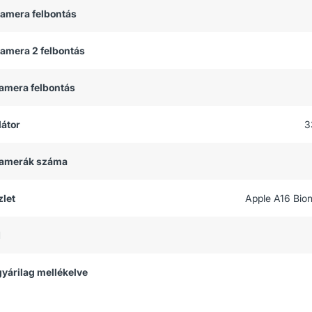
kamera felbontás
kamera 2 felbontás
kamera felbontás
átor
3
 kamerák száma
let
Apple A16 Bion
M
 gyárilag mellékelve