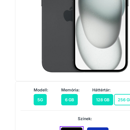
Modell:
Memória:
Háttértár:
5G
6 GB
128 GB
256 G
Színek: