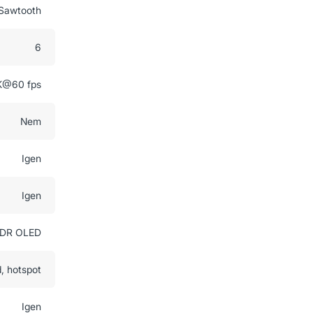
Sawtooth
6
K@60 fps
Nem
Igen
Igen
XDR OLED
, hotspot
Igen