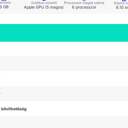
emória
Grafikus vezérlő
Processzor magok száma
Kijelző 
6 GB
Apple GPU (5 magos)
6 processzor
6.10 i
a
r
 bővíthetőség