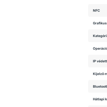
NFC
Grafikus
Kategóri
Operáci
IP védet
Kijelző 
Bluetoot
Hátlapi