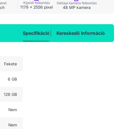
Kijelző felbontás
méret
Hátlapi kamera felbontás
1179 x 2556 pixel
nch
48 MP kamera
Specifikáció
Kereskedő Információ
Fekete
6 GB
128 GB
Nem
Nem