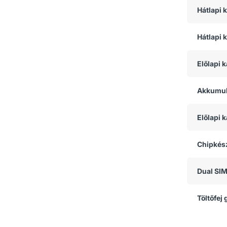
Hátlapi 
Hátlapi 
Előlapi 
Akkumul
Előlapi
Chipkész
Dual SI
Töltőfej