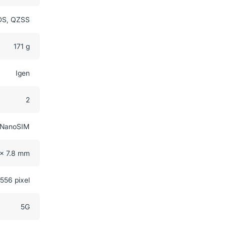
DS, QZSS
171 g
Igen
2
NanoSIM
 x 7.8 mm
556 pixel
5G