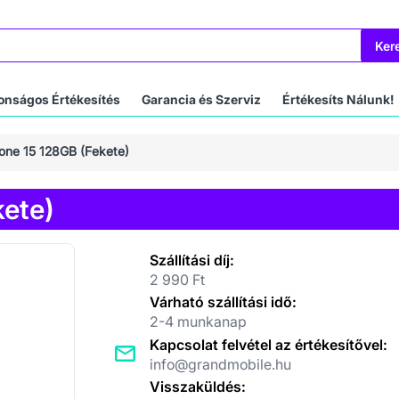
Ker
onságos Értékesítés
Garancia és Szerviz
Értékesíts Nálunk!
one 15 128GB (Fekete)
kete)
Szállítási díj:
2 990 Ft
Várható szállítási idő:
2-4 munkanap
Kapcsolat felvétel az értékesítővel:
info@grandmobile.hu
Visszaküldés: