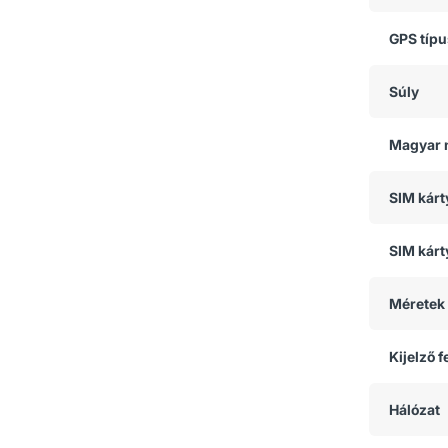
GPS típ
Súly
Magyar 
SIM kár
SIM kárt
Méretek
Kijelző 
Hálózat