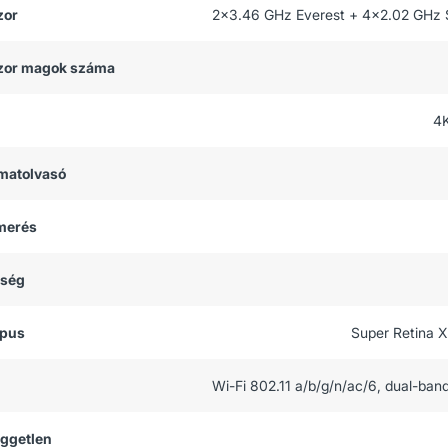
zor
2x3.46 GHz Everest + 4x2.02 GHz 
zor magok száma
4
matolvasó
smerés
tség
ípus
Super Retina 
Wi-Fi 802.11 a/b/g/n/ac/6, dual-band
üggetlen