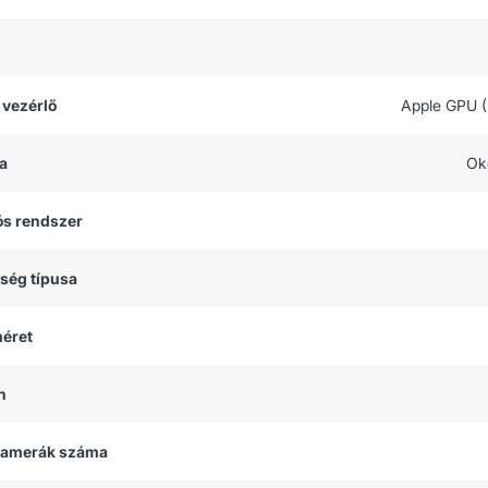
 vezérlő
Apple GPU 
a
Ok
ós rendszer
tség típusa
méret
h
 kamerák száma