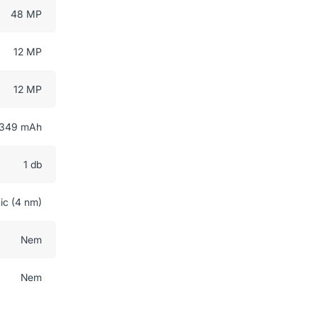
48 MP
12 MP
12 MP
349 mAh
1 db
ic (4 nm)
Nem
Nem