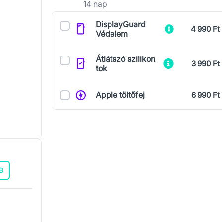
14 nap
Kiegészítők
DisplayGuard
4 990 Ft
Védelem
Átlátszó szilikon
3 990 Ft
tok
Apple töltőfej
6 990 Ft
B