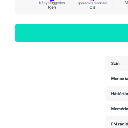
M
Kártyafüggetlen
Operációs rendszer
Igen
iOS
Általános adatok
Szín
Memóri
Háttértá
Memória
FM rádió