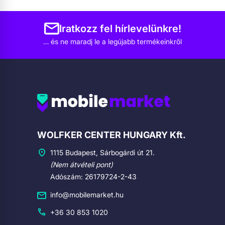
Iratkozz fel hírlevelünkre!
… és ne maradj le a legújabb termékeinkről
Cégadatok
WOLFKER CENTER HUNGARY Kft.
1115 Budapest, Sárbogárdi út 21.
(Nem átvételi pont)
Adószám: 26179724-2-43
info@mobilemarket.hu
+36 30 853 1020