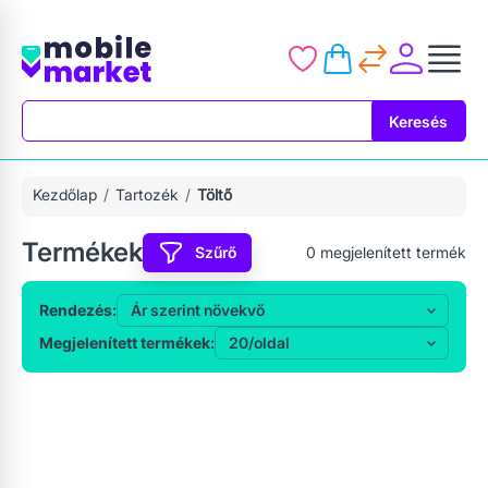
Keresés
Keresés
Kezdőlap
Tartozék
Töltő
Termékek
Szűrő
0
megjelenített termék
Rendezés:
Megjelenített termékek: