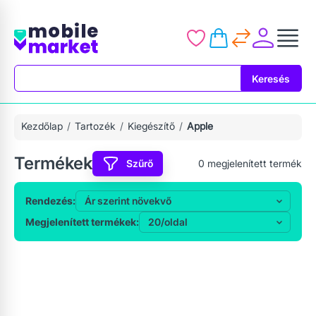
Keresés
Keresés
Kezdőlap
Tartozék
Kiegészítő
Apple
Termékek
Szűrő
0
megjelenített termék
Rendezés:
Megjelenített termékek: