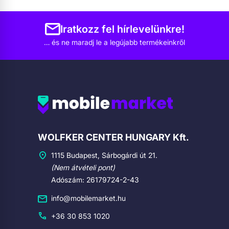
Iratkozz fel hírlevelünkre!
… és ne maradj le a legújabb termékeinkről
Cégadatok
WOLFKER CENTER HUNGARY Kft.
1115 Budapest, Sárbogárdi út 21.
(Nem átvételi pont)
Adószám: 26179724-2-43
info@mobilemarket.hu
+36 30 853 1020