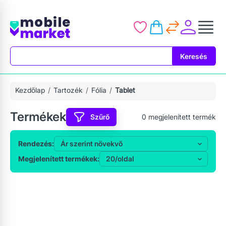
Keresés
Keresés
Kezdőlap
Tartozék
Fólia
Tablet
Termékek
Szűrő
0
megjelenített termék
Rendezés:
Megjelenített termékek: