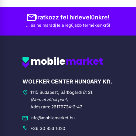
Iratkozz fel hírlevelünkre!
… és ne maradj le a legújabb termékeinkről
Cégadatok
WOLFKER CENTER HUNGARY Kft.
1115 Budapest, Sárbogárdi út 21.
(Nem átvételi pont)
Adószám: 26179724-2-43
info@mobilemarket.hu
+36 30 853 1020