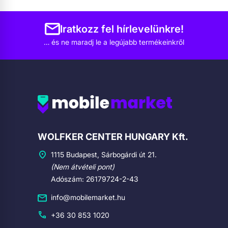
Iratkozz fel hírlevelünkre!
… és ne maradj le a legújabb termékeinkről
Cégadatok
WOLFKER CENTER HUNGARY Kft.
1115 Budapest, Sárbogárdi út 21.
(Nem átvételi pont)
Adószám: 26179724-2-43
info@mobilemarket.hu
+36 30 853 1020