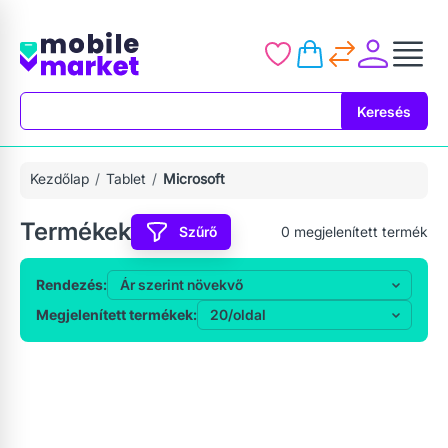
Keresés
Keresés
Kezdőlap
Tablet
Microsoft
Termékek
Szűrő
0
megjelenített termék
Rendezés:
Megjelenített termékek: