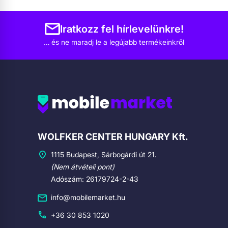
Iratkozz fel hírlevelünkre!
… és ne maradj le a legújabb termékeinkről
Cégadatok
WOLFKER CENTER HUNGARY Kft.
1115 Budapest, Sárbogárdi út 21.
(Nem átvételi pont)
Adószám: 26179724-2-43
info@mobilemarket.hu
+36 30 853 1020