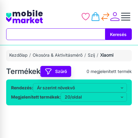
Keresés
Keresés
Kezdőlap
Okosóra & Aktivitásmérő
Szíj
Xiaomi
Termékek
Szűrő
0
megjelenített termék
Rendezés:
Megjelenített termékek: