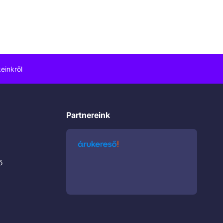
einkről
Partnereink
ő