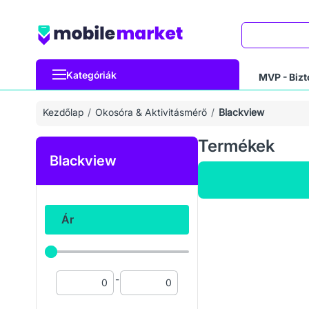
Keresés
Kategóriák
MVP - Bizt
Kezdőlap
Okosóra & Aktivitásmérő
Blackview
Termékek
Blackview
Ár
-