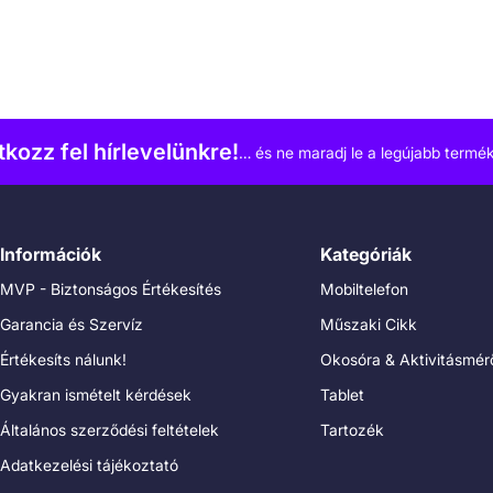
atkozz fel hírlevelünkre!
… és ne maradj le a legújabb termék
Információk
Kategóriák
MVP - Biztonságos Értékesítés
Mobiltelefon
Garancia és Szervíz
Műszaki Cikk
Értékesíts nálunk!
Okosóra & Aktivitásmér
Gyakran ismételt kérdések
Tablet
Általános szerződési feltételek
Tartozék
Adatkezelési tájékoztató