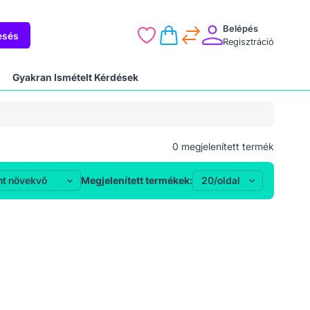
Belépés
esés
Regisztráció
Gyakran Ismételt Kérdések
0
megjelenített termék
Megjelenített termékek: