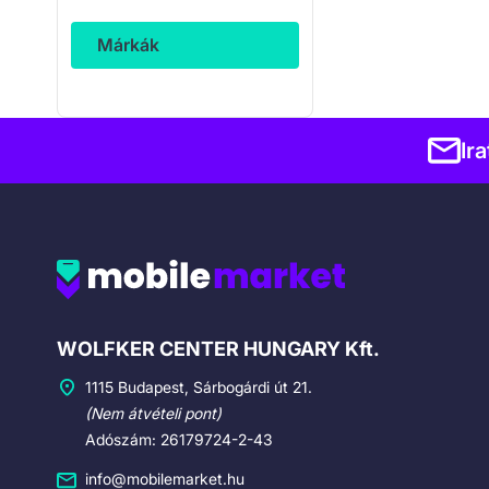
Márkák
Ir
Cégadatok
WOLFKER CENTER HUNGARY Kft.
1115 Budapest, Sárbogárdi út 21.
(Nem átvételi pont)
Adószám: 26179724-2-43
info@mobilemarket.hu