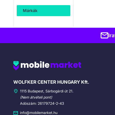
Márkák
Ir
Cégadatok
WOLFKER CENTER HUNGARY Kft.
1115 Budapest, Sárbogárdi út 21.
(Nem átvételi pont)
Adószám: 26179724-2-43
info@mobilemarket.hu