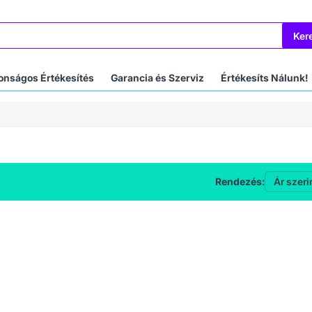
Ker
onságos Értékesítés
Garancia és Szerviz
Értékesíts Nálunk!
Rendezés: