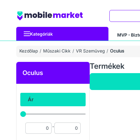
Keresés
Kategóriák
MVP - Bizt
Kezdőlap
Műszaki Cikk
VR Szemüveg
Oculus
Termékek
Oculus
Ár
-