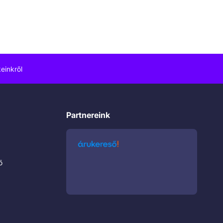
einkről
Partnereink
ő