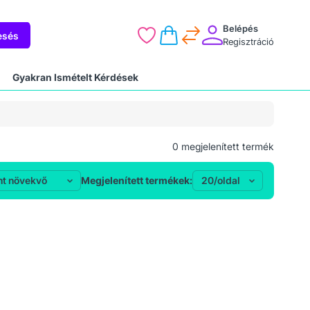
Belépés
esés
Regisztráció
Gyakran Ismételt Kérdések
0
megjelenített termék
Megjelenített termékek: