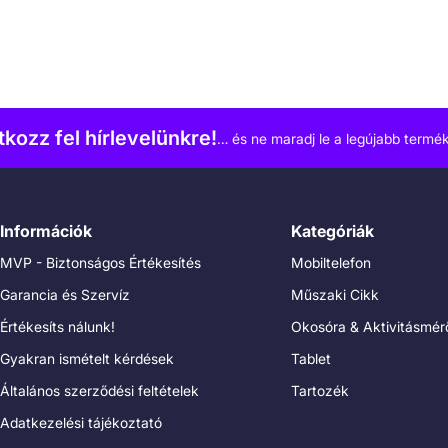
atkozz fel hírlevelünkre!
… és ne maradj le a legújabb termék
Információk
Kategóriák
MVP - Biztonságos Értékesítés
Mobiltelefon
Garancia és Szervíz
Műszaki Cikk
Értékesíts nálunk!
Okosóra & Aktivitásmér
Gyakran ismételt kérdések
Tablet
Általános szerződési feltételek
Tartozék
Adatkezelési tájékoztató