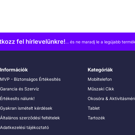
atkozz fel hírlevelünkre!
… és ne maradj le a legújabb termék
Információk
Kategóriák
MVP - Biztonságos Értékesítés
Mobiltelefon
Garancia és Szervíz
Műszaki Cikk
Értékesíts nálunk!
Okosóra & Aktivitásmér
Gyakran ismételt kérdések
Tablet
Általános szerződési feltételek
Tartozék
Adatkezelési tájékoztató