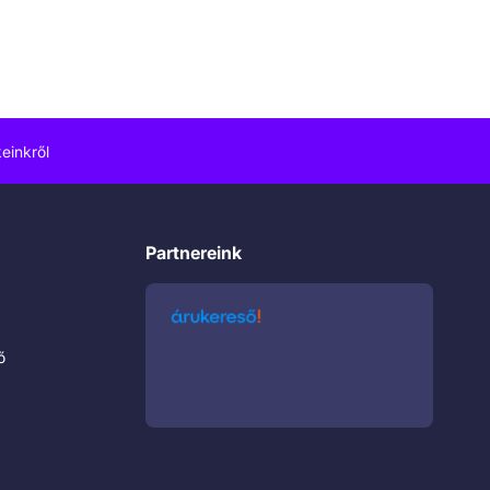
einkről
Partnereink
ő