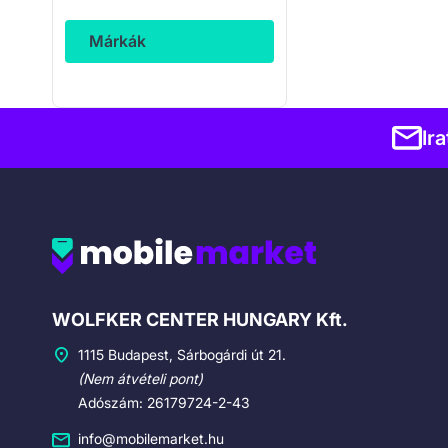
Márkák
Ir
Cégadatok
WOLFKER CENTER HUNGARY Kft.
1115 Budapest, Sárbogárdi út 21.
(Nem átvételi pont)
Adószám: 26179724-2-43
info@mobilemarket.hu