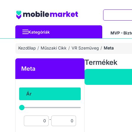
Keresés
Kategóriák
MVP - Bizt
Kezdőlap
Műszaki Cikk
VR Szemüveg
Meta
Termékek
Meta
Ár
-