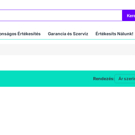
Ker
onságos Értékesítés
Garancia és Szerviz
Értékesíts Nálunk!
Rendezés: