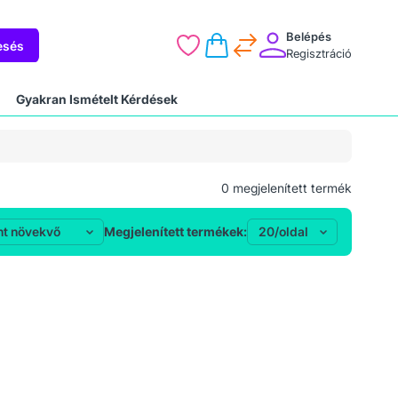
Belépés
esés
Regisztráció
Gyakran Ismételt Kérdések
0
megjelenített termék
Megjelenített termékek: