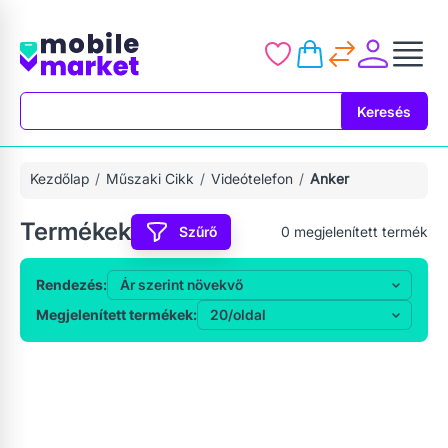
Keresés
Keresés
Kezdőlap
Műszaki Cikk
Videótelefon
Anker
Termékek
Szűrő
0
megjelenített termék
Rendezés:
Megjelenített termékek: