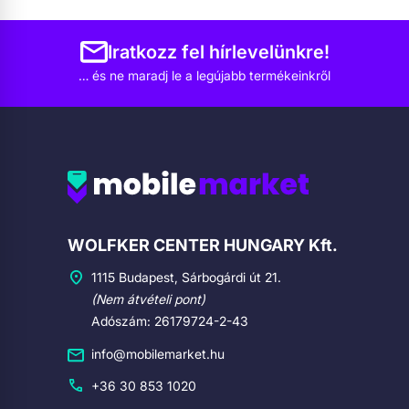
Iratkozz fel hírlevelünkre!
… és ne maradj le a legújabb termékeinkről
Cégadatok
WOLFKER CENTER HUNGARY Kft.
1115 Budapest, Sárbogárdi út 21.
(Nem átvételi pont)
Adószám: 26179724-2-43
info@mobilemarket.hu
+36 30 853 1020