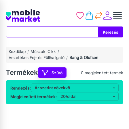
Keresés
Keresés
Kezdőlap
Műszaki Cikk
Vezetékes Fej- és Füllhallgató
Bang & Olufsen
Termékek
Szűrő
0
megjelenített termék
Rendezés:
Megjelenített termékek: