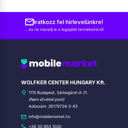
Iratkozz fel hírlevelünkre!
… és ne maradj le a legújabb termékeinkről
Cégadatok
WOLFKER CENTER HUNGARY Kft.
1115 Budapest, Sárbogárdi út 21.
(Nem átvételi pont)
Adószám: 26179724-2-43
info@mobilemarket.hu
+36 30 853 1020