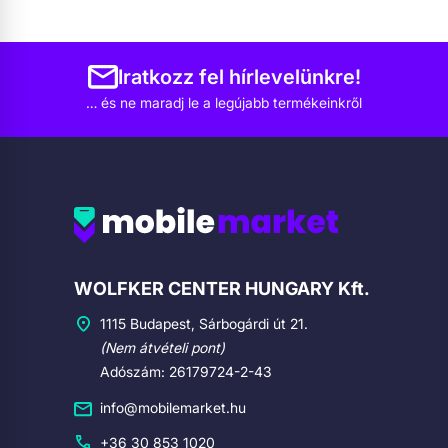
Iratkozz fel hírlevelünkre!
… és ne maradj le a legújabb termékeinkről
Cégadatok
WOLFKER CENTER HUNGARY Kft.
1115 Budapest, Sárbogárdi út 21.
(Nem átvételi pont)
Adószám: 26179724-2-43
info@mobilemarket.hu
+36 30 853 1020