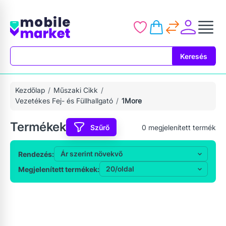
Keresés
Keresés
Kezdőlap
Műszaki Cikk
Vezetékes Fej- és Füllhallgató
1More
Termékek
Szűrő
0
megjelenített termék
Rendezés:
Megjelenített termékek: