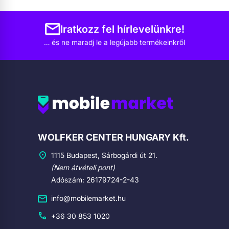
Iratkozz fel hírlevelünkre!
… és ne maradj le a legújabb termékeinkről
Cégadatok
WOLFKER CENTER HUNGARY Kft.
1115 Budapest, Sárbogárdi út 21.
(Nem átvételi pont)
Adószám: 26179724-2-43
info@mobilemarket.hu
+36 30 853 1020