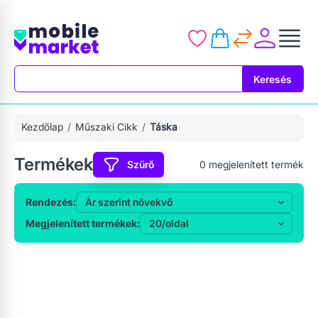
Keresés
Keresés
Kezdőlap
Műszaki Cikk
Táska
Termékek
Szűrő
0
megjelenített termék
Rendezés:
Megjelenített termékek: