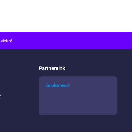
einkről
Partnereink
ő