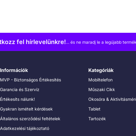
atkozz fel hírlevelünkre!
… és ne maradj le a legújabb termék
Információk
Kategóriák
MVP - Biztonságos Értékesítés
Mobiltelefon
Garancia és Szervíz
Műszaki Cikk
Értékesíts nálunk!
Okosóra & Aktivitásmér
Gyakran ismételt kérdések
Tablet
Általános szerződési feltételek
Tartozék
Adatkezelési tájékoztató