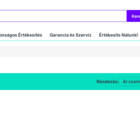
Ker
onságos Értékesítés
Garancia és Szerviz
Értékesíts Nálunk!
Rendezés: