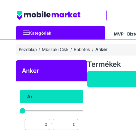
Keresés
Kategóriák
MVP - Bizt
Kezdőlap
Műszaki Cikk
Robotok
Anker
Termékek
Anker
Ár
-