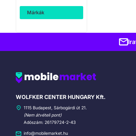
Márkák
Ir
Cégadatok
WOLFKER CENTER HUNGARY Kft.
1115 Budapest, Sárbogárdi út 21.
(Nem átvételi pont)
Adószám: 26179724-2-43
info@mobilemarket.hu