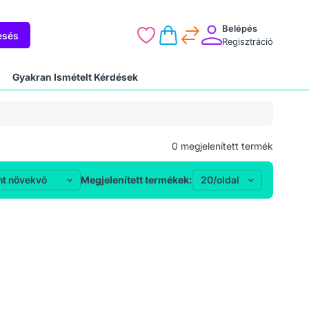
Belépés
esés
Regisztráció
Gyakran Ismételt Kérdések
0
megjelenített termék
Megjelenített termékek: