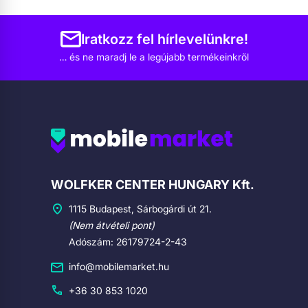
Iratkozz fel hírlevelünkre!
… és ne maradj le a legújabb termékeinkről
Cégadatok
WOLFKER CENTER HUNGARY Kft.
1115 Budapest, Sárbogárdi út 21.
(Nem átvételi pont)
Adószám: 26179724-2-43
info@mobilemarket.hu
+36 30 853 1020