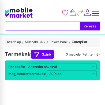
Keresés
Keresés
Kezdőlap
Műszaki Cikk
Power Bank
Caterpillar
Termékek
Szűrő
0
megjelenített termék
Rendezés:
Megjelenített termékek: