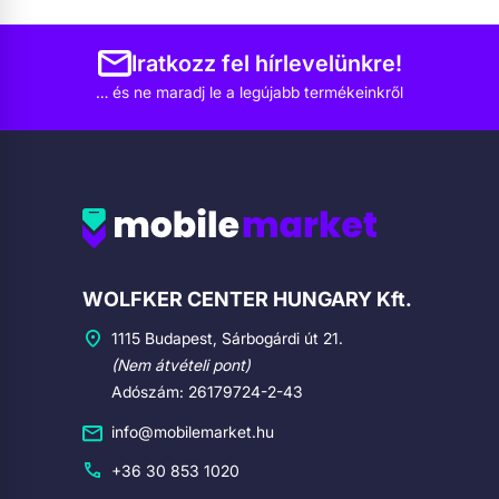
Iratkozz fel hírlevelünkre!
… és ne maradj le a legújabb termékeinkről
Cégadatok
WOLFKER CENTER HUNGARY Kft.
1115 Budapest, Sárbogárdi út 21.
(Nem átvételi pont)
Adószám: 26179724-2-43
info@mobilemarket.hu
+36 30 853 1020