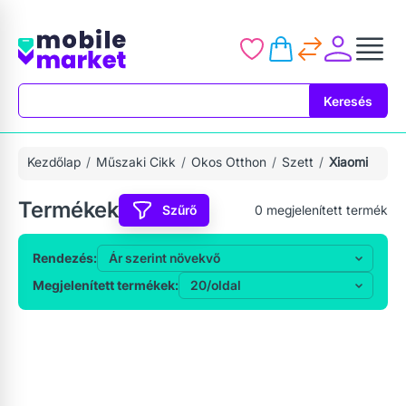
Keresés
Keresés
Kezdőlap
Műszaki Cikk
Okos Otthon
Szett
Xiaomi
Termékek
Szűrő
0
megjelenített termék
Rendezés:
Megjelenített termékek: