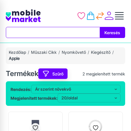
Keresés
Keresés
Kezdőlap
Műszaki Cikk
Nyomkövető
Kiegészítő
Apple
Termékek
Szűrő
2
megjelenített termék
Rendezés:
Megjelenített termékek: