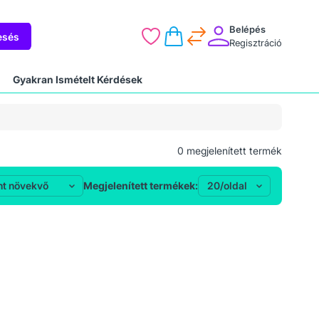
Belépés
esés
Regisztráció
Gyakran Ismételt Kérdések
0
megjelenített termék
Megjelenített termékek: