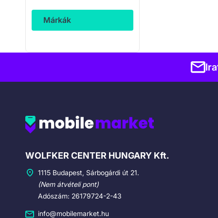
Márkák
Ir
Cégadatok
WOLFKER CENTER HUNGARY Kft.
1115 Budapest, Sárbogárdi út 21.
(Nem átvételi pont)
Adószám: 26179724-2-43
info@mobilemarket.hu