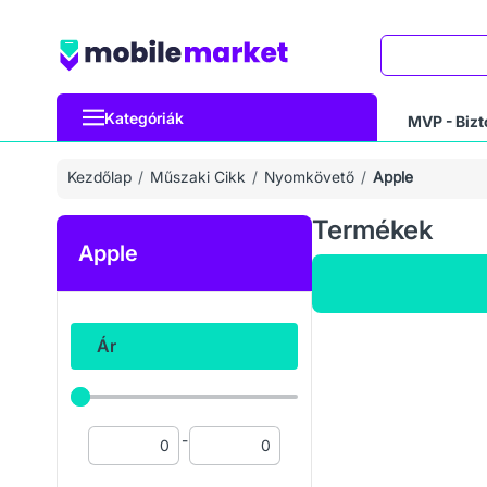
Keresés
Kategóriák
MVP - Bizt
Kezdőlap
Műszaki Cikk
Nyomkövető
Apple
Termékek
Apple
Ár
-