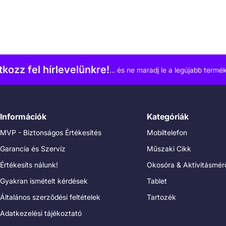
atkozz fel hírlevelünkre!
… és ne maradj le a legújabb termék
Információk
Kategóriák
MVP - Biztonságos Értékesítés
Mobiltelefon
Garancia és Szervíz
Műszaki Cikk
Értékesíts nálunk!
Okosóra & Aktivitásmér
Gyakran ismételt kérdések
Tablet
Általános szerződési feltételek
Tartozék
Adatkezelési tájékoztató