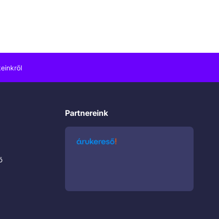
einkről
Partnereink
ő