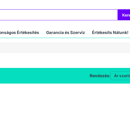
Ker
onságos Értékesítés
Garancia és Szerviz
Értékesíts Nálunk!
Rendezés: