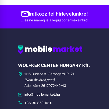
Iratkozz fel hírlevelünkre!
… és ne maradj le a legújabb termékeinkről
Cégadatok
WOLFKER CENTER HUNGARY Kft.
1115 Budapest, Sárbogárdi út 21.
(Nem átvételi pont)
Adószám: 26179724-2-43
info@mobilemarket.hu
+36 30 853 1020