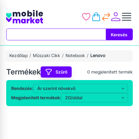
Keresés
Keresés
Kezdőlap
Műszaki Cikk
Notebook
Lenovo
Termékek
Szűrő
0
megjelenített termék
Rendezés:
Megjelenített termékek: