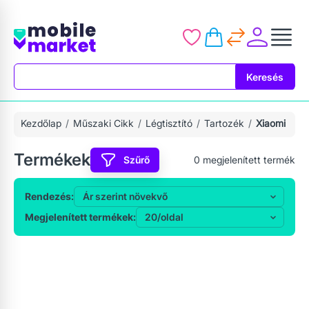
Keresés
Keresés
Kezdőlap
Műszaki Cikk
Légtisztító
Tartozék
Xiaomi
Termékek
Szűrő
0
megjelenített termék
Rendezés:
Megjelenített termékek: