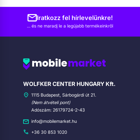
Iratkozz fel hírlevelünkre!
… és ne maradj le a legújabb termékeinkről
Cégadatok
WOLFKER CENTER HUNGARY Kft.
1115 Budapest, Sárbogárdi út 21.
(Nem átvételi pont)
Adószám: 26179724-2-43
info@mobilemarket.hu
+36 30 853 1020