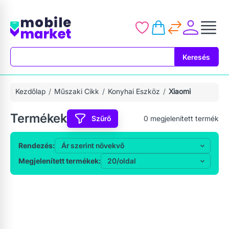
Keresés
Keresés
Kezdőlap
Műszaki Cikk
Konyhai Eszköz
Xiaomi
Termékek
Szűrő
0
megjelenített termék
Rendezés:
Megjelenített termékek: