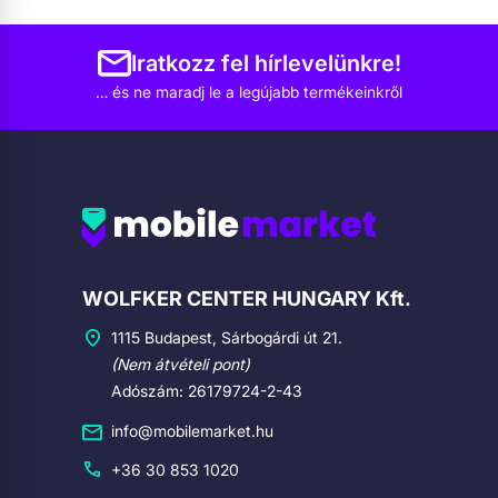
Iratkozz fel hírlevelünkre!
… és ne maradj le a legújabb termékeinkről
Cégadatok
WOLFKER CENTER HUNGARY Kft.
1115 Budapest, Sárbogárdi út 21.
(Nem átvételi pont)
Adószám: 26179724-2-43
info@mobilemarket.hu
+36 30 853 1020