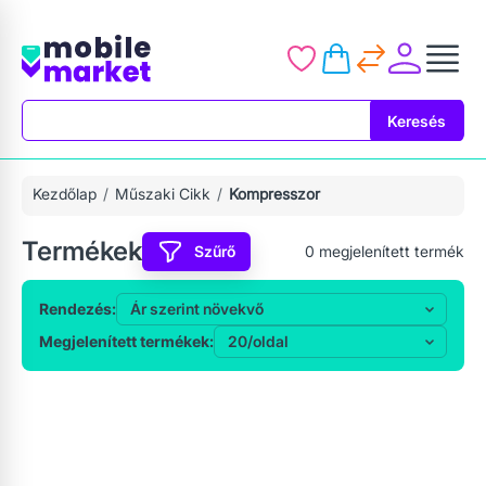
Keresés
Keresés
Kezdőlap
Műszaki Cikk
Kompresszor
Termékek
Szűrő
0
megjelenített termék
Rendezés:
Megjelenített termékek: