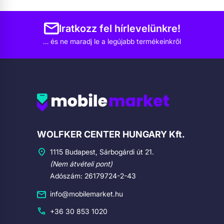
Iratkozz fel hírlevelünkre!
… és ne maradj le a legújabb termékeinkről
Cégadatok
WOLFKER CENTER HUNGARY Kft.
1115 Budapest, Sárbogárdi út 21.
(Nem átvételi pont)
Adószám: 26179724-2-43
info@mobilemarket.hu
+36 30 853 1020