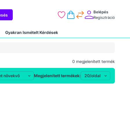
Belépés
esés
Regisztráció
Gyakran Ismételt Kérdések
0
megjelenített termék
Megjelenített termékek: