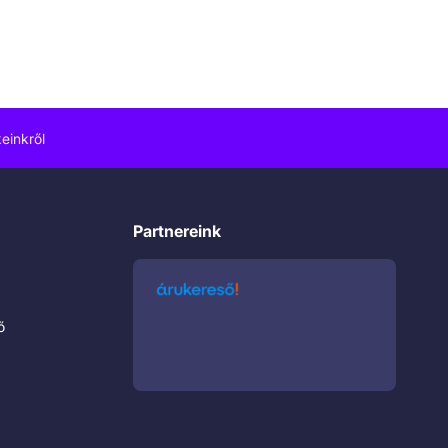
einkről
Partnereink
ő