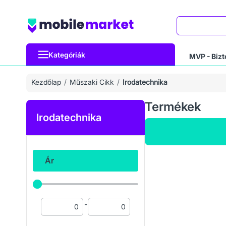
Keresés
Kategóriák
MVP - Bizt
Kezdőlap
Műszaki Cikk
Irodatechnika
Termékek
Irodatechnika
Ár
-