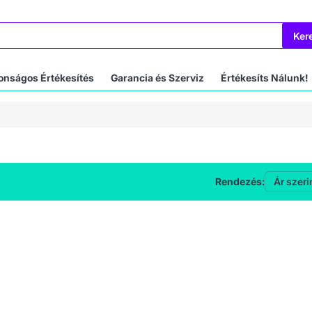
Ker
onságos Értékesítés
Garancia és Szerviz
Értékesíts Nálunk!
Rendezés: