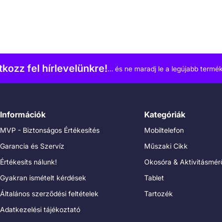
atkozz fel hírlevelünkre!
… és ne maradj le a legújabb termék
Információk
Kategóriák
MVP - Biztonságos Értékesítés
Mobiltelefon
Garancia és Szervíz
Műszaki Cikk
Értékesíts nálunk!
Okosóra & Aktivitásmér
Gyakran ismételt kérdések
Tablet
Általános szerződési feltételek
Tartozék
Adatkezelési tájékoztató