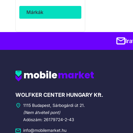
Márkák
Ir
Cégadatok
WOLFKER CENTER HUNGARY Kft.
1115 Budapest, Sárbogárdi út 21.
(Nem átvételi pont)
Adószám: 26179724-2-43
info@mobilemarket.hu