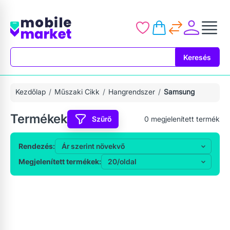
Keresés
Keresés
Kezdőlap
Műszaki Cikk
Hangrendszer
Samsung
Termékek
Szűrő
0
megjelenített termék
Rendezés:
Megjelenített termékek: