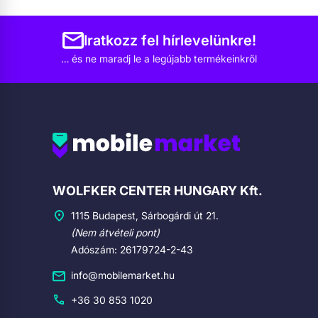
Iratkozz fel hírlevelünkre!
… és ne maradj le a legújabb termékeinkről
Cégadatok
WOLFKER CENTER HUNGARY Kft.
1115 Budapest, Sárbogárdi út 21.
(Nem átvételi pont)
Adószám: 26179724-2-43
info@mobilemarket.hu
+36 30 853 1020