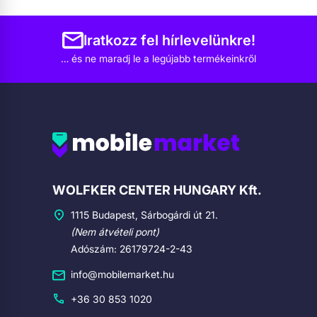
Iratkozz fel hírlevelünkre!
… és ne maradj le a legújabb termékeinkről
Cégadatok
WOLFKER CENTER HUNGARY Kft.
1115 Budapest, Sárbogárdi út 21.
(Nem átvételi pont)
Adószám: 26179724-2-43
info@mobilemarket.hu
+36 30 853 1020