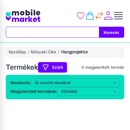
Keresés
Keresés
Kezdőlap
Műszaki Cikk
Hangprojektor
Termékek
Szűrő
0
megjelenített termék
Rendezés:
Megjelenített termékek: