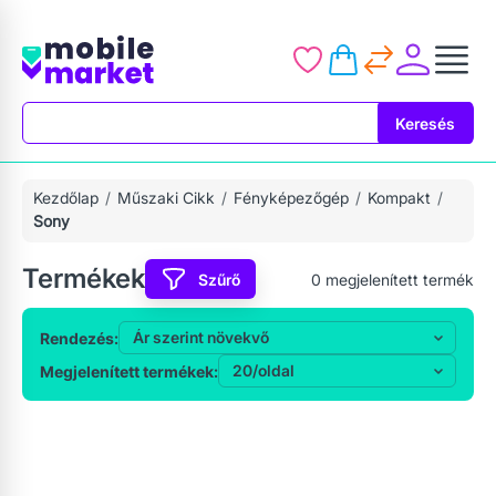
Keresés
Keresés
Kezdőlap
Műszaki Cikk
Fényképezőgép
Kompakt
Sony
Termékek
Szűrő
0
megjelenített termék
Rendezés:
Megjelenített termékek: