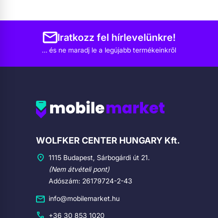
Iratkozz fel hírlevelünkre!
… és ne maradj le a legújabb termékeinkről
Cégadatok
WOLFKER CENTER HUNGARY Kft.
1115 Budapest, Sárbogárdi út 21.
(Nem átvételi pont)
Adószám: 26179724-2-43
info@mobilemarket.hu
+36 30 853 1020