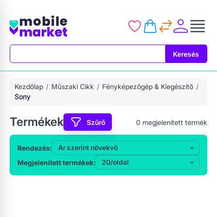
Keresés
Keresés
Kezdőlap
Műszaki Cikk
Fényképezőgép & Kiegészítő
Sony
Termékek
Szűrő
0
megjelenített termék
Rendezés:
Megjelenített termékek: