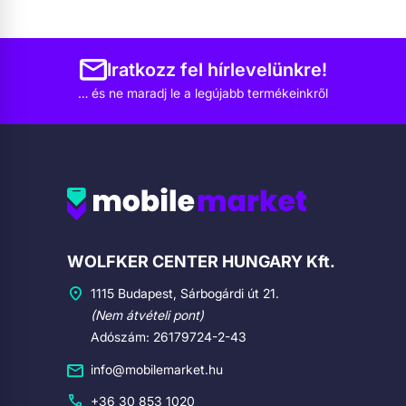
Iratkozz fel hírlevelünkre!
… és ne maradj le a legújabb termékeinkről
Cégadatok
WOLFKER CENTER HUNGARY Kft.
1115 Budapest, Sárbogárdi út 21.
(Nem átvételi pont)
Adószám: 26179724-2-43
info@mobilemarket.hu
+36 30 853 1020