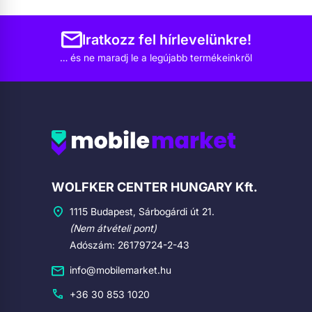
Iratkozz fel hírlevelünkre!
… és ne maradj le a legújabb termékeinkről
Cégadatok
WOLFKER CENTER HUNGARY Kft.
1115 Budapest, Sárbogárdi út 21.
(Nem átvételi pont)
Adószám: 26179724-2-43
info@mobilemarket.hu
+36 30 853 1020