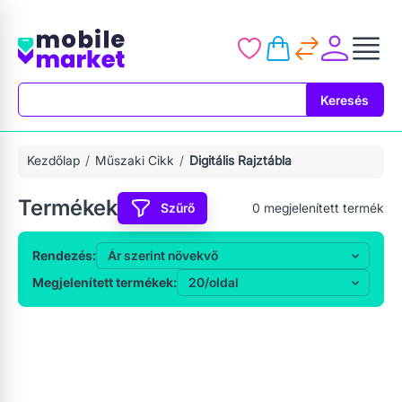
Keresés
Keresés
Kezdőlap
Műszaki Cikk
Digitális Rajztábla
Termékek
Szűrő
0
megjelenített termék
Rendezés:
Megjelenített termékek: