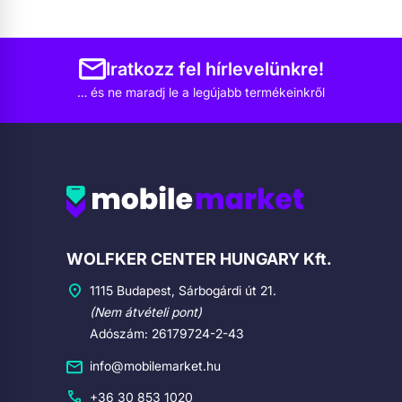
Iratkozz fel hírlevelünkre!
… és ne maradj le a legújabb termékeinkről
Cégadatok
WOLFKER CENTER HUNGARY Kft.
1115 Budapest, Sárbogárdi út 21.
(Nem átvételi pont)
Adószám: 26179724-2-43
info@mobilemarket.hu
+36 30 853 1020