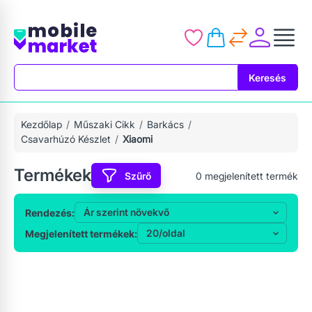
Keresés
Keresés
Kezdőlap
Műszaki Cikk
Barkács
Csavarhúzó Készlet
Xiaomi
Termékek
Szűrő
0
megjelenített termék
Rendezés:
Megjelenített termékek: