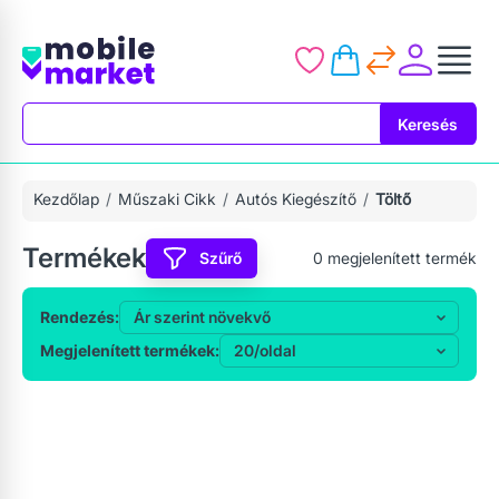
Keresés
Keresés
Kezdőlap
Műszaki Cikk
Autós Kiegészítő
Töltő
Termékek
Szűrő
0
megjelenített termék
Rendezés:
Megjelenített termékek: