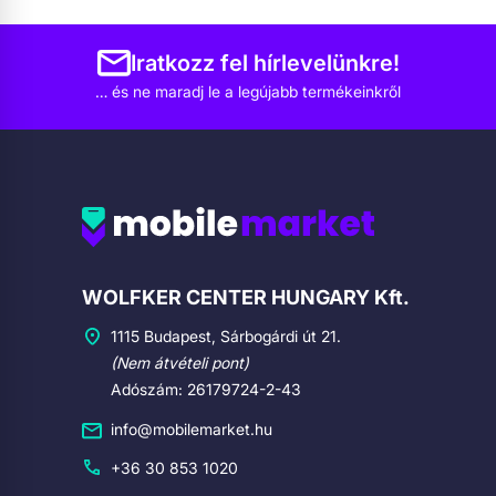
Iratkozz fel hírlevelünkre!
… és ne maradj le a legújabb termékeinkről
Cégadatok
WOLFKER CENTER HUNGARY Kft.
1115 Budapest, Sárbogárdi út 21.
(Nem átvételi pont)
Adószám: 26179724-2-43
info@mobilemarket.hu
+36 30 853 1020