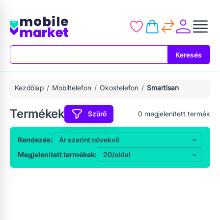
Keresés
Keresés
Kezdőlap
Mobiltelefon
Okostelefon
Smartisan
Termékek
Szűrő
0
megjelenített termék
Rendezés:
Megjelenített termékek: