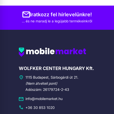
Iratkozz fel hírlevelünkre!
… és ne maradj le a legújabb termékeinkről
Cégadatok
WOLFKER CENTER HUNGARY Kft.
1115 Budapest, Sárbogárdi út 21.
(Nem átvételi pont)
Adószám: 26179724-2-43
info@mobilemarket.hu
+36 30 853 1020