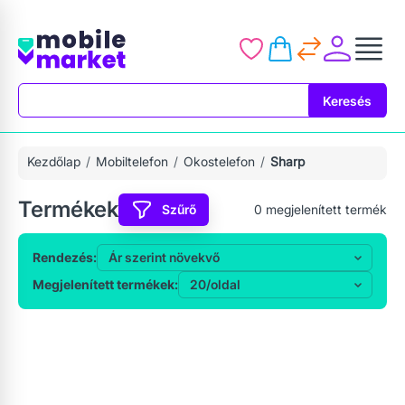
Keresés
Keresés
Kezdőlap
Mobiltelefon
Okostelefon
Sharp
Termékek
Szűrő
0
megjelenített termék
Rendezés:
Megjelenített termékek: