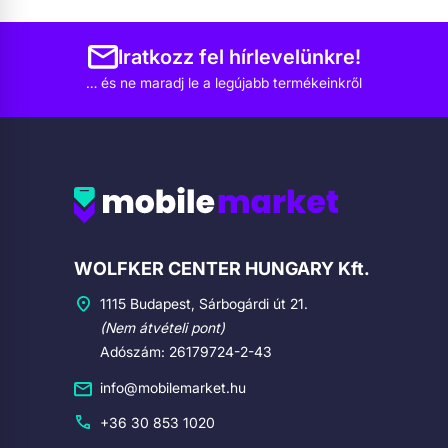
Iratkozz fel hírlevelünkre!
… és ne maradj le a legújabb termékeinkről
Cégadatok
WOLFKER CENTER HUNGARY Kft.
1115 Budapest, Sárbogárdi út 21.
(Nem átvételi pont)
Adószám: 26179724-2-43
info@mobilemarket.hu
+36 30 853 1020