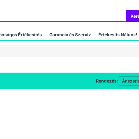
Ker
onságos Értékesítés
Garancia és Szerviz
Értékesíts Nálunk!
Rendezés: