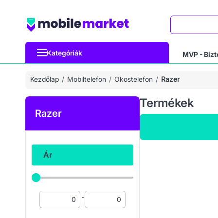
Keresés
Kategóriák
MVP - Bizt
Kezdőlap
Mobiltelefon
Okostelefon
Razer
Termékek
Razer
Ár
-