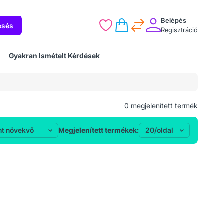
Belépés
esés
Regisztráció
Gyakran Ismételt Kérdések
0
megjelenített termék
Megjelenített termékek: