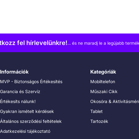
atkozz fel hírlevelünkre!
… és ne maradj le a legújabb termék
Információk
Kategóriák
MVP - Biztonságos Értékesítés
Mobiltelefon
Garancia és Szervíz
Műszaki Cikk
Értékesíts nálunk!
Okosóra & Aktivitásmér
Gyakran ismételt kérdések
Tablet
Általános szerződési feltételek
Tartozék
Adatkezelési tájékoztató