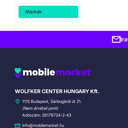
Márkák
Ir
Cégadatok
WOLFKER CENTER HUNGARY Kft.
1115 Budapest, Sárbogárdi út 21.
(Nem átvételi pont)
Adószám: 26179724-2-43
info@mobilemarket.hu