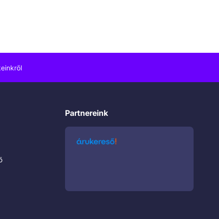
einkről
Partnereink
ő