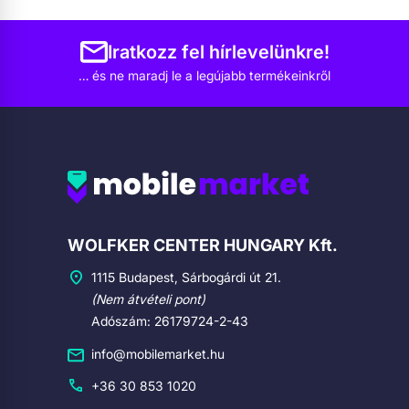
Iratkozz fel hírlevelünkre!
… és ne maradj le a legújabb termékeinkről
Cégadatok
WOLFKER CENTER HUNGARY Kft.
1115 Budapest, Sárbogárdi út 21.
(Nem átvételi pont)
Adószám: 26179724-2-43
info@mobilemarket.hu
+36 30 853 1020