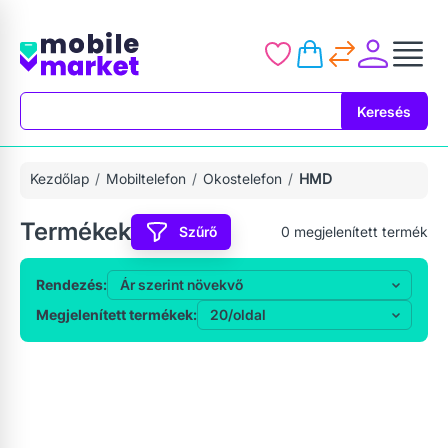
Keresés
Keresés
Kezdőlap
Mobiltelefon
Okostelefon
HMD
Termékek
Szűrő
0
megjelenített termék
Rendezés:
Megjelenített termékek: