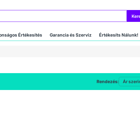
Ker
onságos Értékesítés
Garancia és Szerviz
Értékesíts Nálunk!
Rendezés: