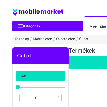
Keresés
Kategóriák
MVP - Bizt
Kezdőlap
Mobiltelefon
Okostelefon
Cubot
Termékek
Cubot
Ár
-