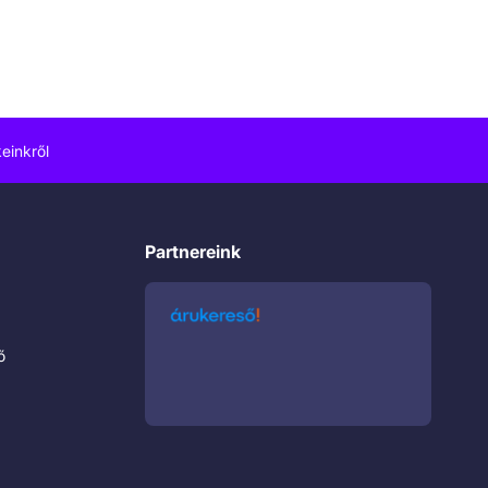
einkről
Partnereink
ő