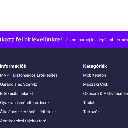
atkozz fel hírlevelünkre!
… és ne maradj le a legújabb termék
Információk
Kategóriák
MVP - Biztonságos Értékesítés
Mobiltelefon
Garancia és Szervíz
Műszaki Cikk
Értékesíts nálunk!
Okosóra & Aktivitásmér
Gyakran ismételt kérdések
Tablet
Általános szerződési feltételek
Tartozék
Adatkezelési tájékoztató