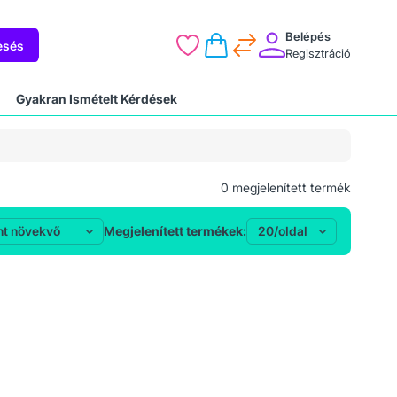
Belépés
esés
Regisztráció
Gyakran Ismételt Kérdések
0
megjelenített termék
Megjelenített termékek: