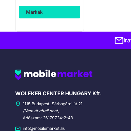
Márkák
Ir
Cégadatok
WOLFKER CENTER HUNGARY Kft.
1115 Budapest, Sárbogárdi út 21.
(Nem átvételi pont)
Adószám: 26179724-2-43
info@mobilemarket.hu