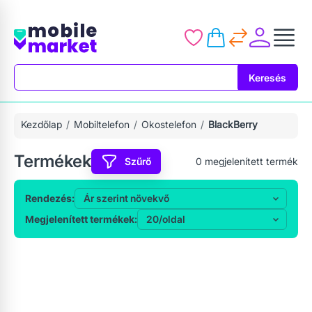
Keresés
Keresés
Kezdőlap
Mobiltelefon
Okostelefon
BlackBerry
Termékek
Szűrő
0
megjelenített termék
Rendezés:
Megjelenített termékek: