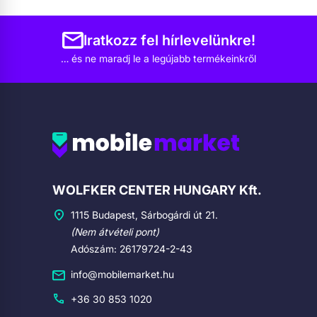
Iratkozz fel hírlevelünkre!
… és ne maradj le a legújabb termékeinkről
Cégadatok
WOLFKER CENTER HUNGARY Kft.
1115 Budapest, Sárbogárdi út 21.
(Nem átvételi pont)
Adószám: 26179724-2-43
info@mobilemarket.hu
+36 30 853 1020