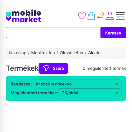
Keresés
Keresés
Kezdőlap
Mobiltelefon
Okostelefon
Alcatel
Termékek
Szűrő
0
megjelenített termék
Rendezés:
Megjelenített termékek: