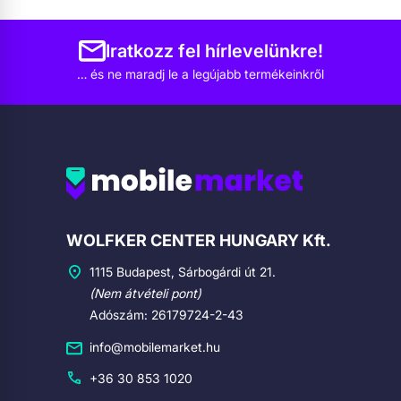
Iratkozz fel hírlevelünkre!
… és ne maradj le a legújabb termékeinkről
Cégadatok
WOLFKER CENTER HUNGARY Kft.
1115 Budapest, Sárbogárdi út 21.
(Nem átvételi pont)
Adószám: 26179724-2-43
info@mobilemarket.hu
+36 30 853 1020