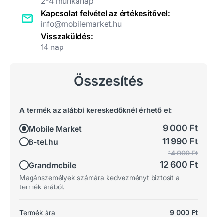
2-4 munkanap
Kapcsolat felvétel az értékesítővel:
info@mobilemarket.hu
Visszaküldés:
14 nap
Összesítés
A termék az alábbi kereskedőknél érhető el:
9 000 Ft
Mobile Market
11 990 Ft
B-tel.hu
14 000 Ft
12 600 Ft
Grandmobile
Magánszemélyek számára kedvezményt biztosít a
termék árából.
Termék ára
9 000 Ft