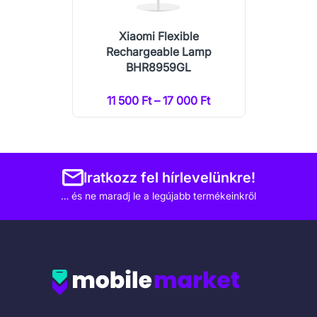
Xiaomi Flexible
Rechargeable Lamp
BHR8959GL
11 500 Ft – 17 000 Ft
Iratkozz fel hírlevelünkre!
… és ne maradj le a legújabb termékeinkről