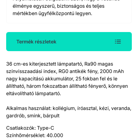
élménye egyszerű, biztonságos és teljes
mértékben ügyfélközpontú legyen.
Termék részletek
36 cm-es kiterjesztett lámpatartó, Ra90 magas
Termék részletek
színvisszaadási index, RG0 antikék fény, 2000 mAh
nagy kapacitású akkumulátor, 25 fokban fel és le
állítható, három fokozatban állítható fényerő, könnyen
eltávolítható lámpatartó.
Alkalmas használat: kollégium, íróasztal, kézi, veranda,
gardrób, smink, bárpult
Csatlakozók: Type-C
Színhőmérséklet: 40.000