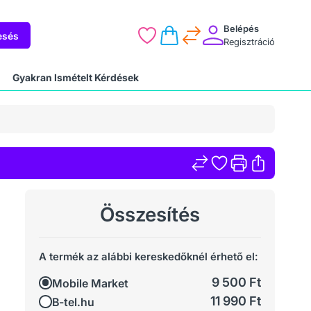
Belépés
esés
Regisztráció
Gyakran Ismételt Kérdések
Összesítés
A termék az alábbi kereskedőknél érhető el:
9 500 Ft
Mobile Market
11 990 Ft
B-tel.hu