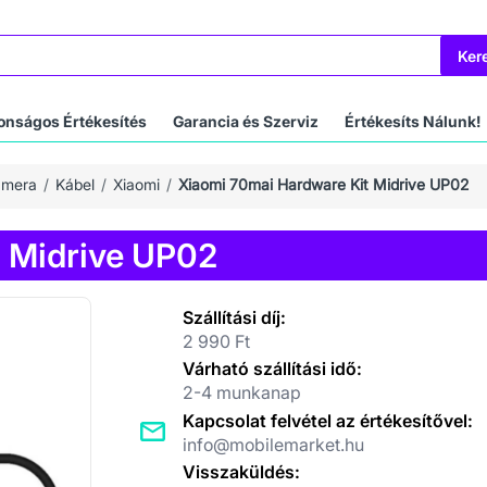
Ker
onságos Értékesítés
Garancia és Szerviz
Értékesíts Nálunk!
amera
Kábel
Xiaomi
Xiaomi 70mai Hardware Kit Midrive UP02
 Midrive UP02
Szállítási díj:
2 990 Ft
Várható szállítási idő:
2-4 munkanap
Kapcsolat felvétel az értékesítővel:
info@mobilemarket.hu
Visszaküldés: