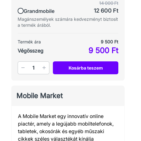
14 000 Ft
12 600 Ft
Grandmobile
Magánszemélyek számára kedvezményt biztosít
a termék árából.
Termék ára
9 500 Ft
9 500 Ft
Végösszeg
Mennyiség
Kosárba teszem
Mobile Market
A Mobile Market egy innovatív online
piactér, amely a legújabb mobiltelefonok,
tabletek, okosórák és egyéb műszaki
cikkek széles választékát kínálja