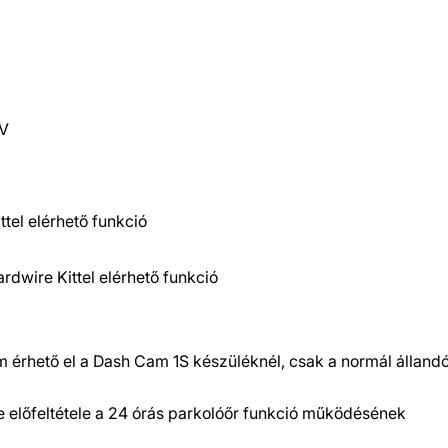
8V
el elérhető funkció
wire Kittel elérhető funkció
 érhető el a Dash Cam 1S készüléknél, csak a normál állan
előfeltétele a 24 órás parkolóőr funkció működésének