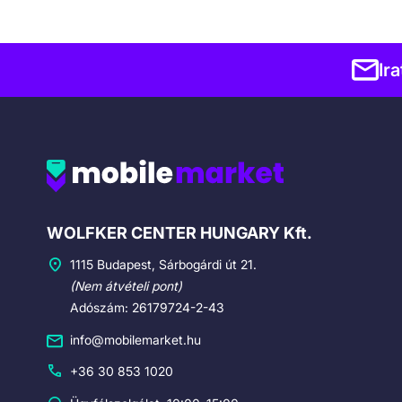
Ir
Cégadatok
WOLFKER CENTER HUNGARY Kft.
1115 Budapest, Sárbogárdi út 21.
(Nem átvételi pont)
Adószám: 26179724-2-43
info@mobilemarket.hu
+36 30 853 1020