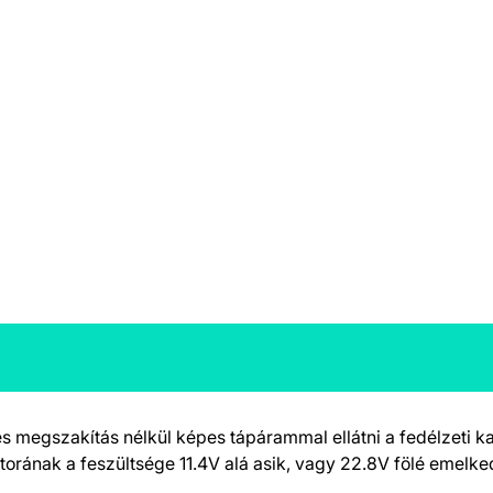
és megszakítás nélkül képes tápárammal ellátni a fedélzeti k
átorának a feszültsége 11.4V alá asik, vagy 22.8V fölé emelke