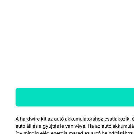
A hardwire kit az autó akkumulátorához csatlakozik, 
Termék részletek
autó áll és a gyújtás le van véve. Ha az autó akkumul
így mindig elég energia marad az autó beindításához.