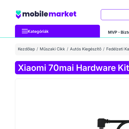
Keresés
Kategóriák
MVP - Bizt
Kezdőlap
Műszaki Cikk
Autós Kiegészítő
Fedélzeti K
Xiaomi 70mai Hardware Kit