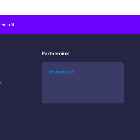
einkről
Partnereink
ő