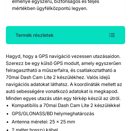
élménye egyszerű, biztonságos és teljes
mértékben ügyfélközpontú legyen.
Termék részletek
Hagyd, hogy a GPS navigáció vezessen utazásaidon.
Termék részletek
Szerezz be egy külső GPS modult, amely egyszerűen
felragasztható a műszerfalra, és csatlakoztatható a
70mai Dash Cam Lite 2 készülékhez. Valós idejű
navigációs adatokat láthatsz. A koordináták mellett az
autó sebességére vonatkozó adatokat is megkapod.
Minden egyes utazás után egy térkép készül az útról.
Kompatibilis a 70mai Dash Cam Lite 2 készülékkel
GPS/GLONASS/BD helymeghatározás
Antenna méretei: 25 × 25 mm
2 méter hosszú kábel