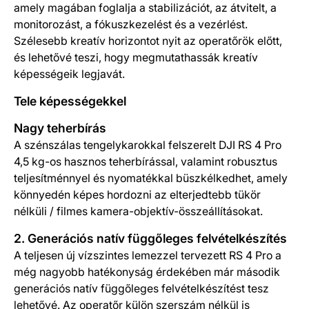
amely magában foglalja a stabilizációt, az átvitelt, a
monitorozást, a fókuszkezelést és a vezérlést.
Szélesebb kreatív horizontot nyit az operatőrök előtt,
és lehetővé teszi, hogy megmutathassák kreatív
képességeik legjavát.
Tele képességekkel
Nagy teherbírás
A szénszálas tengelykarokkal felszerelt DJI RS 4 Pro
4,5 kg-os hasznos teherbírással, valamint robusztus
teljesítménnyel és nyomatékkal büszkélkedhet, amely
könnyedén képes hordozni az elterjedtebb tükör
nélküli / filmes kamera-objektív-összeállításokat.
2. Generációs natív függőleges felvételkészítés
A teljesen új vízszintes lemezzel tervezett RS 4 Pro a
még nagyobb hatékonyság érdekében már második
generációs natív függőleges felvételkészítést tesz
lehetővé. Az operatőr külön szerszám nélkül is