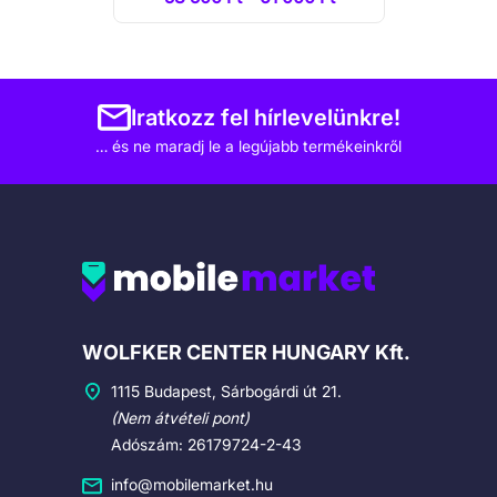
Iratkozz fel hírlevelünkre!
… és ne maradj le a legújabb termékeinkről
Cégadatok
WOLFKER CENTER HUNGARY Kft.
1115 Budapest, Sárbogárdi út 21.
(Nem átvételi pont)
Adószám: 26179724-2-43
info@mobilemarket.hu