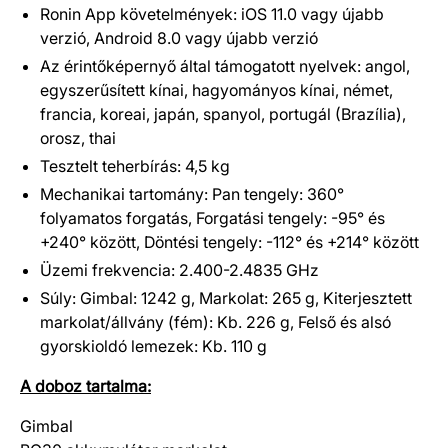
Ronin App követelmények: iOS 11.0 vagy újabb
verzió, Android 8.0 vagy újabb verzió
Az érintőképernyő által támogatott nyelvek: angol,
egyszerűsített kínai, hagyományos kínai, német,
francia, koreai, japán, spanyol, portugál (Brazília),
orosz, thai
Tesztelt teherbírás: 4,5 kg
Mechanikai tartomány: Pan tengely: 360°
folyamatos forgatás, Forgatási tengely: -95° és
+240° között, Döntési tengely: -112° és +214° között
Üzemi frekvencia: 2.400-2.4835 GHz
Súly: Gimbal: 1242 g, Markolat: 265 g, Kiterjesztett
markolat/állvány (fém): Kb. 226 g, Felső és alsó
gyorskioldó lemezek: Kb. 110 g
A doboz tartalma:
Gimbal