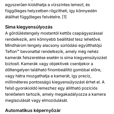
egyszerűen kioldhatja a vízszintes lemezt, és
függőleges helyzetben rögzítheti, így könnyedén
átállhat függőleges felvételre. [1]
Sima kiegyensúlyozás
A gördüléstengely mostantól kettős csapágyazással
rendelkezik, ami könnyebb beállítást tesz lehetővé.
Mindhárom tengely alacsony súrlódási együtthatójú
Teflon™ bevonattal rendelkezik, amely még nehéz
kamerák felszerelése esetén is sima kiegyensúlyozást
biztosít. Kamerák vagy objektívek cseréjekor a
dőltengelyen található finombeállító gombbal előre,
vagy hátra mozgathatja a kamerát, így precíz,
milliméteres pontosságú kiegyensúlyozást érhet el. A
felső gyorskioldó lemezhez egy állítható pozíciós
terelőelem tartozik, amely megakadályozza a kamera
meglazulását vagy elmozdulását.
Automatikus képernyőzár