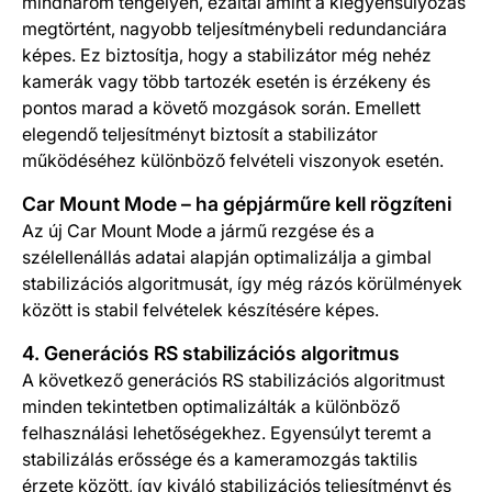
mindhárom tengelyen, ezáltal amint a kiegyensúlyozás
megtörtént, nagyobb teljesítménybeli redundanciára
képes. Ez biztosítja, hogy a stabilizátor még nehéz
kamerák vagy több tartozék esetén is érzékeny és
pontos marad a követő mozgások során. Emellett
elegendő teljesítményt biztosít a stabilizátor
működéséhez különböző felvételi viszonyok esetén.
Car Mount Mode – ha gépjárműre kell rögzíteni
Az új Car Mount Mode a jármű rezgése és a
szélellenállás adatai alapján optimalizálja a gimbal
stabilizációs algoritmusát, így még rázós körülmények
között is stabil felvételek készítésére képes.
4. Generációs RS stabilizációs algoritmus
A következő generációs RS stabilizációs algoritmust
minden tekintetben optimalizálták a különböző
felhasználási lehetőségekhez. Egyensúlyt teremt a
stabilizálás erőssége és a kameramozgás taktilis
érzete között, így kiváló stabilizációs teljesítményt és