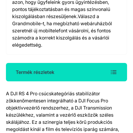
azon, hogy ügyfeleink gyors ügyintézésben,
pontos tájékoztatásban és magas színvonalú
kiszolgálásban részesüljenek.Válaszd a
Grandmobile-t, ha megbízható webáruházból
szeretnél új mobiltelefont vásárolni, és fontos
számodra a korrekt kiszolgálás és a vásárlói
elégedettség.
Termék részletek
A DJI RS 4 Pro csúcskategóriás stabilizátor
Termék részletek
zökkenőmentesen integrálható a DJI Focus Pro
objektívvezérlő rendszerhez, a DJI Transmission
készülékhez, valamint a vezérlő eszközök széles
skálájához. Ez a szinergia teljes körű produkciós
megoldást kínál a film és televíziós iparág számára,