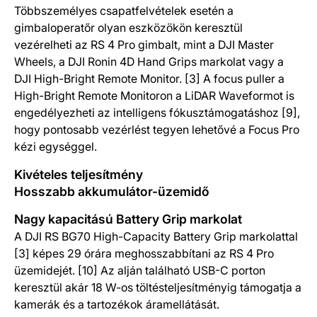
Többszemélyes csapatfelvételek esetén a
gimbaloperatőr olyan eszközökön keresztül
vezérelheti az RS 4 Pro gimbalt, mint a DJI Master
Wheels, a DJI Ronin 4D Hand Grips markolat vagy a
DJI High-Bright Remote Monitor. [3] A focus puller a
High-Bright Remote Monitoron a LiDAR Waveformot is
engedélyezheti az intelligens fókusztámogatáshoz [9],
hogy pontosabb vezérlést tegyen lehetővé a Focus Pro
kézi egységgel.
Kivételes teljesítmény
Hosszabb akkumulátor-üzemidő
Nagy kapacitású Battery Grip markolat
A DJI RS BG70 High-Capacity Battery Grip markolattal
[3] képes 29 órára meghosszabbítani az RS 4 Pro
üzemidejét. [10] Az alján található USB-C porton
keresztül akár 18 W-os töltésteljesítményig támogatja a
kamerák és a tartozékok áramellátását.