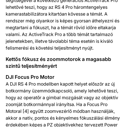
segítségével a következő generációs ActiveTrack Pro
lehetővé teszi, hogy az RS 4 Pro háromtengelyes
kamerastabilizátora kitartóan kövesse a témát. A
rendszer még olyankor is képes gyorsan áthelyezni és
megtartani a fókuszt, ha a témát rövid időre eltakarja
valami. Az ActiveTrack Pro a több témát tartalmazó
jelenetekben, illetve távolabbi téma esetén is kiváló
felismerési és követési teljesítményt nyújt.
Kettős fókusz és zoommotorok a magasabb
szintű teljesítményért
DJI Focus Pro Motor
A DJI RS 4 Pro modellben kapott helyet először az új
botkormány üzemmódkapcsoló, amely lehetővé teszi,
hogy az operatőr a gimbal mozgását vagy az objektív
zoomját botkormánnyal irányítsa. Ha a Focus Pro
Motoral [4] együtt zoomvezérlő módban használják,
akkor a natív, pontos és kényelmes fókuszálási élmény
érdekében képes a PZ objektívekhez tervezett Power