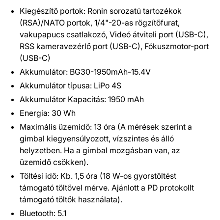
Kiegészítő portok: Ronin sorozatú tartozékok
(RSA)/NATO portok, 1/4"-20-as rögzítőfurat,
vakupapucs csatlakozó, Videó átviteli port (USB-C),
RSS kameravezérlő port (USB-C), Fókuszmotor-port
(USB-C)
Akkumulátor: BG30-1950mAh-15.4V
Akkumulátor típusa: LiPo 4S
Akkumulátor Kapacitás: 1950 mAh
Energia: 30 Wh
Maximális üzemidő: 13 óra (A mérések szerint a
gimbal kiegyensúlyozott, vízszintes és álló
helyzetben. Ha a gimbal mozgásban van, az
üzemidő csökken).
Töltési idő: Kb. 1,5 óra (18 W-os gyorstöltést
támogató töltővel mérve. Ajánlott a PD protokollt
támogató töltők használata).
Bluetooth: 5.1