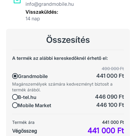
info@grandmobile.hu
Visszaküldés:
14 nap
Összesítés
A termék az alábbi kereskedőknél érhető el:
490 000 Ft
441 000 Ft
Grandmobile
Magánszemélyek számára kedvezményt biztosít a
termék árából.
446 090 Ft
B-tel.hu
446 100 Ft
Mobile Market
Termék ára
441 000 Ft
441 000 Ft
Végösszeg