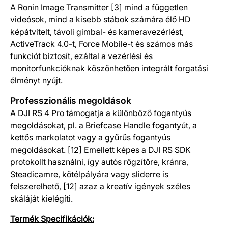
A Ronin Image Transmitter [3] mind a független
videósok, mind a kisebb stábok számára élő HD
képátvitelt, távoli gimbal- és kameravezérlést,
ActiveTrack 4.0-t, Force Mobile-t és számos más
funkciót biztosít, ezáltal a vezérlési és
monitorfunkcióknak köszönhetően integrált forgatási
élményt nyújt.
Professzionális megoldások
A DJI RS 4 Pro támogatja a különböző fogantyús
megoldásokat, pl. a Briefcase Handle fogantyút, a
kettős markolatot vagy a gyűrűs fogantyús
megoldásokat. [12] Emellett képes a DJI RS SDK
protokollt használni, így autós rögzítőre, kránra,
Steadicamre, kötélpályára vagy sliderre is
felszerelhető, [12] azaz a kreatív igények széles
skáláját kielégíti.
Termék Specifikációk: