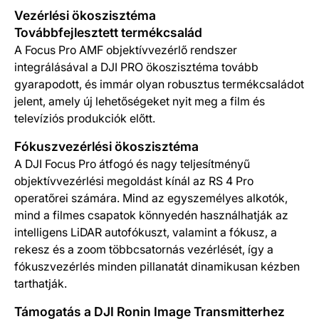
Vezérlési ökoszisztéma
Továbbfejlesztett termékcsalád
A Focus Pro AMF objektívvezérlő rendszer
integrálásával a DJI PRO ökoszisztéma tovább
gyarapodott, és immár olyan robusztus termékcsaládot
jelent, amely új lehetőségeket nyit meg a film és
televíziós produkciók előtt.
Fókuszvezérlési ökoszisztéma
A DJI Focus Pro átfogó és nagy teljesítményű
objektívvezérlési megoldást kínál az RS 4 Pro
operatőrei számára. Mind az egyszemélyes alkotók,
mind a filmes csapatok könnyedén használhatják az
intelligens LiDAR autofókuszt, valamint a fókusz, a
rekesz és a zoom többcsatornás vezérlését, így a
fókuszvezérlés minden pillanatát dinamikusan kézben
tarthatják.
Támogatás a DJI Ronin Image Transmitterhez