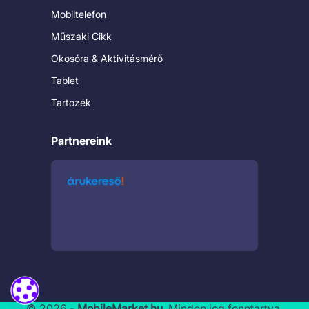
Mobiltelefon
Műszaki Cikk
Okosóra & Aktivitásmérő
Tablet
Tartozék
Partnereink
© 2026 -
MobileMarket.hu
. Minden jog fenntartva.