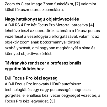
Zoom és Clear Image Zoom funkciókra, [7] valamint
külső fókuszmotoros zoomolásra.
Nagy hatékonyságú objektívvezérlés
A DJI RS 4 Pro két Focus Pro Motorral párosítva [4]
lehetővé teszi az operatőrök számára a fókusz pontos
vezérlését a vezérlőgyűrű elforgatásával, valamint az
objektív zoomjának botkormánnyal történő
szabályozását, ami nagyban megkönnyíti a sima és
könnyed objektívvezérlést.
Távirányító rendszer a professzionális
együttműködéshez
DJI Focus Pro kézi egység
A DJI Focus Pro innovatív LiDAR autofókusz-
technológiát és egy nagy pontosságú, mágneses
görgetési ellenállású kézi vezérlőegységet vezet be, a
Focus Pro kézi egységet. [3]