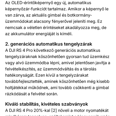
Az OLED-érintőképernyő egy új, automatikus
képernyőzár-funkciót tartalmaz. Amikor a képernyő le
van zárva, az aktuális gimbal és botkormány-
üzemmódokat alacsony fényerővel jeleníti meg. Ez
nemcsak a véletlen érintéseket akadályozza meg, de
az akkumulátor energiáját is kíméli.
2. generációs automatikus tengelyzárak
A DJI RS 4 Pro következő generációs automatikus
tengelyzáraknak köszönhetően gyorsan tud üzemkész
vagy alvó üzemmódba lépni, amivel jelentősen javítja a
felvételkészítés, az üzemmódváltás és a tárolás
hatékonyságát. Ezen kívül a tengelyzárakat
továbbfejlesztették, aminek köszönhetően még kisebb
holtjátékkal működnek, ami tovább csökkenti a gimbal
rázkódását a felvétel során.
Kiváló stabilitás, kivételes szabványok
A DJI RS 4 Pro 20%-kal [2] növeli a motor nyomatékát