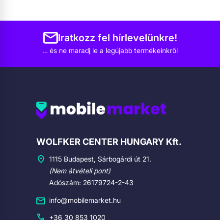
Iratkozz fel hírlevelünkre!
… és ne maradj le a legújabb termékeinkről
Cégadatok
WOLFKER CENTER HUNGARY Kft.
1115 Budapest, Sárbogárdi út 21.
(Nem átvételi pont)
Adószám: 26179724-2-43
info@mobilemarket.hu
+36 30 853 1020