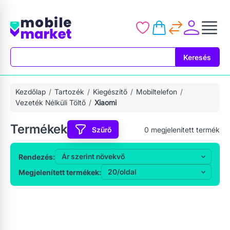
Keresés
Keresés
Kezdőlap
Tartozék
Kiegészítő
Mobiltelefon
Vezeték Nélküli Töltő
Xiaomi
Termékek
Szűrő
0
megjelenített termék
Rendezés:
Megjelenített termékek: