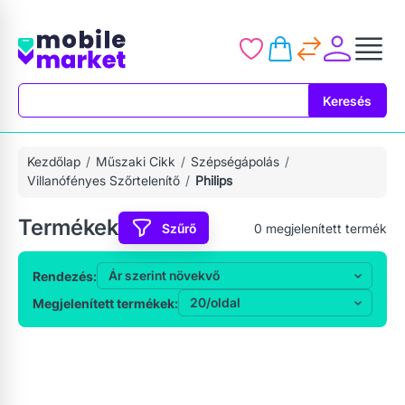
Keresés
Keresés
Kezdőlap
Műszaki Cikk
Szépségápolás
Villanófényes Szőrtelenítő
Philips
Termékek
Szűrő
0
megjelenített termék
Rendezés:
Megjelenített termékek: