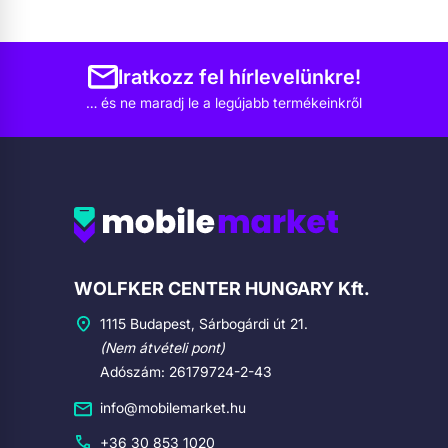
Iratkozz fel hírlevelünkre!
… és ne maradj le a legújabb termékeinkről
Cégadatok
WOLFKER CENTER HUNGARY Kft.
1115 Budapest, Sárbogárdi út 21.
(Nem átvételi pont)
Adószám: 26179724-2-43
info@mobilemarket.hu
+36 30 853 1020