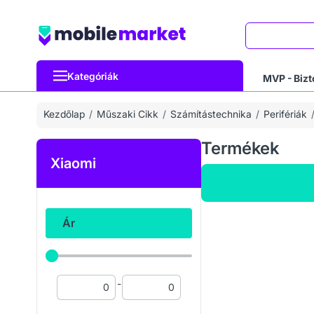
Keresés
Kategóriák
MVP - Bizt
Kezdőlap
Műszaki Cikk
Számítástechnika
Perifériák
Termékek
Xiaomi
Ár
-