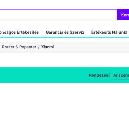
Ker
onságos Értékesítés
Garancia és Szerviz
Értékesíts Nálunk!
Router & Repeater
Xiaomi
Rendezés: