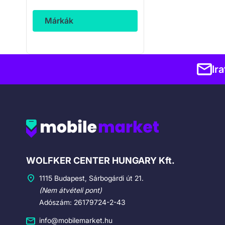
Márkák
Ir
Cégadatok
WOLFKER CENTER HUNGARY Kft.
1115 Budapest, Sárbogárdi út 21.
(Nem átvételi pont)
Adószám: 26179724-2-43
info@mobilemarket.hu