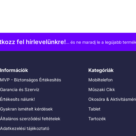
atkozz fel hírlevelünkre!
… és ne maradj le a legújabb termék
Információk
Kategóriák
MVP - Biztonságos Értékesítés
Mobiltelefon
Garancia és Szervíz
Műszaki Cikk
Értékesíts nálunk!
Okosóra & Aktivitásmér
Gyakran ismételt kérdések
Tablet
Általános szerződési feltételek
Tartozék
Adatkezelési tájékoztató