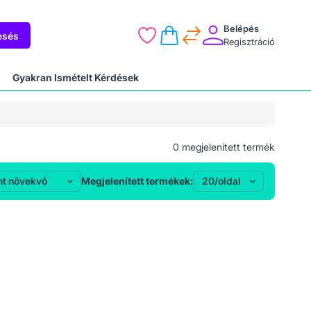
Belépés
esés
Regisztráció
Gyakran Ismételt Kérdések
0
megjelenített termék
Megjelenített termékek: