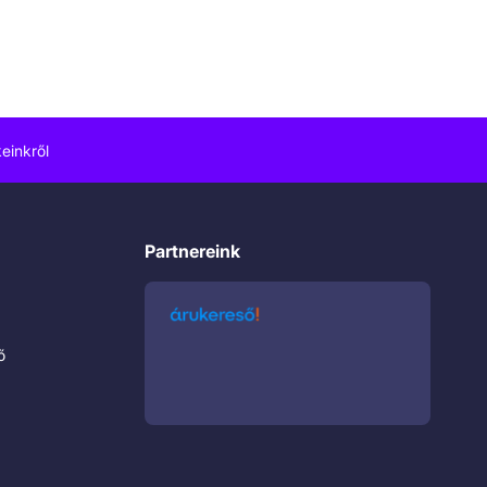
einkről
Partnereink
ő