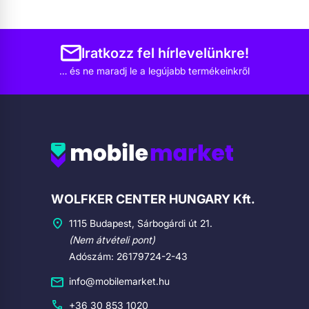
Iratkozz fel hírlevelünkre!
… és ne maradj le a legújabb termékeinkről
Cégadatok
WOLFKER CENTER HUNGARY Kft.
1115 Budapest, Sárbogárdi út 21.
(Nem átvételi pont)
Adószám: 26179724-2-43
info@mobilemarket.hu
+36 30 853 1020