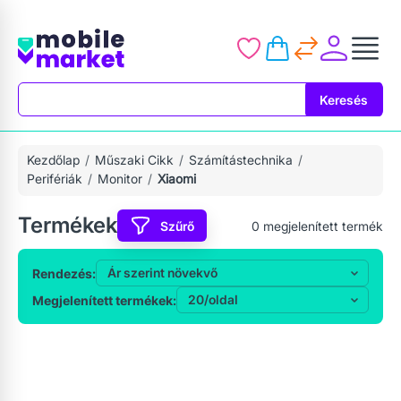
Keresés
Keresés
Kezdőlap
Műszaki Cikk
Számítástechnika
Perifériák
Monitor
Xiaomi
Termékek
Szűrő
0
megjelenített termék
Rendezés:
Megjelenített termékek: