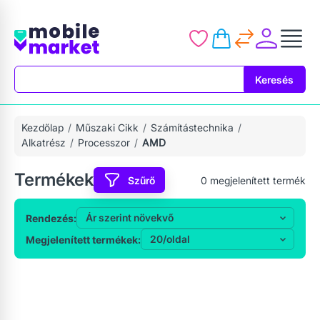
Keresés
Keresés
Kezdőlap
Műszaki Cikk
Számítástechnika
Alkatrész
Processzor
AMD
Termékek
Szűrő
0
megjelenített termék
Rendezés:
Megjelenített termékek: