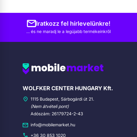
Iratkozz fel hírlevelünkre!
… és ne maradj le a legújabb termékeinkről
Cégadatok
WOLFKER CENTER HUNGARY Kft.
1115 Budapest, Sárbogárdi út 21.
(Nem átvételi pont)
Adószám: 26179724-2-43
info@mobilemarket.hu
+36 30 853 1020